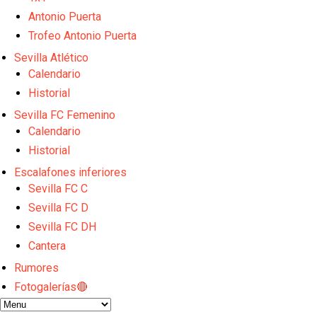
Djibril Sow pone rumbo a Italia para firmar su nuev
Kochorashvili, seria opción para reforzar el centro 
Antonio Puerta
Sow muy cerca de cerrar su traspaso al Genoa
Trofeo Antonio Puerta
Oso es el siguiente en la lista para salir
Sevilla Atlético
Banquillos confirmados: así queda la cantera del S
Calendario
Historial
Sevilla FC Femenino
Calendario
Historial
Escalafones inferiores
Sevilla FC C
Sevilla FC D
Sevilla FC DH
Cantera
Rumores
Fotogalerías🔴