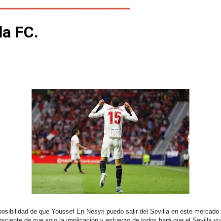
la FC.
 posibilidad de que Youssef En Nesyri puedo salir del Sevilla en este mercad
sciente de que solo la implicación y esfuerzo de todos hará que el Sevilla vu