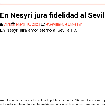
En Nesyri jura fidelidad al Sevil
Chriss
enero 10, 2023
#SevillaFC #EnNesyri
En Nesyri jura amor eterno al Sevilla FC.
Ante las noticias que estan saliendo publicadas en los últimos días sobre la
el jugador no tiene ninguna intención de dejar el club en estos momentos, con