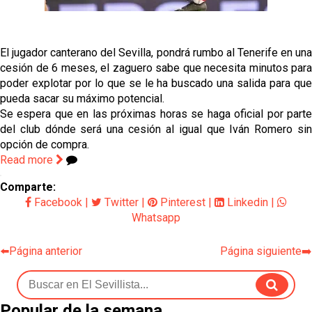
fichajes
Opinión | "Carta abierta a Alberto Flores" por Rafa
García
El jugador canterano del Sevilla, pondrá rumbo al Tenerife en una
cesión de 6 meses, el zaguero sabe que necesita minutos para
El Sevilla oficializa el traspaso de Sow
poder explotar por lo que se le ha buscado una salida para que
pueda sacar su máximo potencial.
Se espera que en las próximas horas se haga oficial por parte
Miguel Sierra: La temporada pasada se vio
del club dónde será una cesión al igual que Iván Romero sin
reflejado que podemos tirar para delante y
opción de compra.
trabajamos con ilusión
Read more
Diomande ya es madridista mientras Rodri agita el
mercado
Comparte:
Facebook
|
Twitter
|
Pinterest
|
Linkedin
|
Whatsapp
⬅️Página anterior
Página siguiente➡️
Popular de la semana