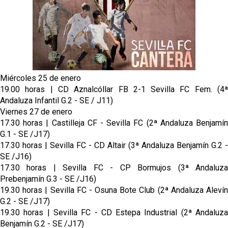
El dato que destaca a Agoumé entre las cinco
grandes ligas
Juanlu de vuelta a Sevilla para cerrar su fichaje a la
Premier
El Granada negocia con el Sevilla FC por Alberto
Flores
Miércoles 25 de enero
19.00 horas | CD Aznalcóllar FB 2-1 Sevilla FC Fem. (4ª
El Sevilla continúa con despidos y rechaza una
Andaluza Infantil G.2 - SE / J11)
oferta de 420 millones por el club
Viernes 27 de enero
17.30 horas | Castilleja CF - Sevilla FC (2ª Andaluza Benjamín
El Sevilla mueve ficha por Robbie Ure: la opción 'A'
G.1 - SE /J17)
para el ataque nervionense
17.30 horas | Sevilla FC - CD Altair (3ª Andaluza Benjamín G.2 -
SE /J16)
17.30 horas | Sevilla FC - CP Bormujos (3ª Andaluza
Prebenjamín G.3 - SE /J16)
19.30 horas | Sevilla FC - Osuna Bote Club (2ª Andaluza Alevín
G.2 - SE /J17)
19.30 horas | Sevilla FC - CD Estepa Industrial (2ª Andaluza
Benjamín G.2 - SE /J17)