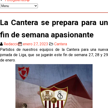
Odysseas Vlachodimos: “El objetivo es mejorar la
temporada pasada”
El Sevilla FC empieza a inscribir a los nuevos
La Cantera se prepara para un
fichajes
Opinión | "Carta abierta a Alberto Flores" por Rafa
fin de semana apasionante
García
Redacción
enero 27, 2023
Cantera
Análisis I Quién es y cómo juega Fran González
Partidos de nuestros equipos de la Cantera para una nueva
jornada de Liga, que se jugarán este fin de semana 27, 28 y 29
de enero.
Endrick y Marc Bernal protagonizan las ofertas más
destacadas del día
El Sevilla Juvenil A última detalles en Canarias para
su debut en la Cantalejo Province Cup
La cita ante el Espanyol a domicilio ya tiene horario