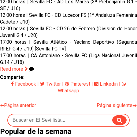
12.00 horas | Sevilla FC - AD Los Mares (3ª Prebenjamín G.1 -
SE / J16)
12.00 horas | Sevilla FC - CD Lucecor FS (1ª Andaluza Femenina
Cadete / J10)
12.00 horas | Sevilla FC - CD 26 de Febrero (División de Honor
Juvenil G.4 / J20)
17.00 horas | Sevilla Atlético - Yeclano Deportivo (Segunda
RFEF G.4 / J19) [Sevilla FC TV]
17.00 horas | CA Antoniano - Sevilla FC (Liga Nacional Juvenil
G.14 / J18)
Read more
Comparte:
Facebook
|
Twitter
|
Pinterest
|
Linkedin
|
Whatsapp
⬅️Página anterior
Página siguiente➡️
Popular de la semana