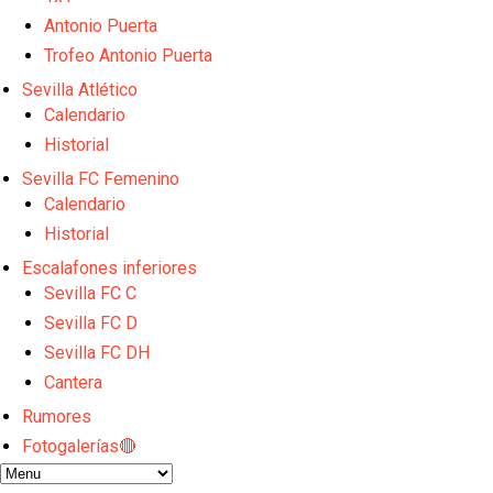
El Sevilla FC empieza a inscribir a los nuevos fichaj
Antonio Puerta
Opinión | "Carta abierta a Alberto Flores" por Rafa G
Análisis I Quién es y cómo juega Fran González
Trofeo Antonio Puerta
Miguel Sierra: La temporada pasada se vio reflejad
Sevilla Atlético
Diomande ya es madridista mientras Rodri agita el
Calendario
Historial
Sevilla FC Femenino
Calendario
Historial
Escalafones inferiores
Sevilla FC C
Sevilla FC D
Sevilla FC DH
Cantera
Rumores
Fotogalerías🔴