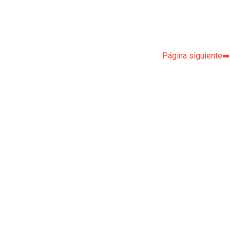
p
Página siguiente➡️