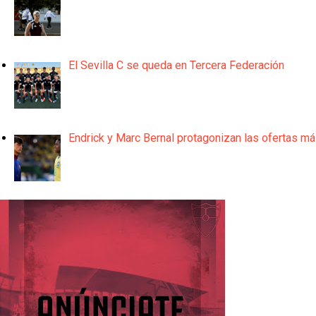
El Sevilla C se queda en Tercera Federación
Endrick y Marc Bernal protagonizan las ofertas m