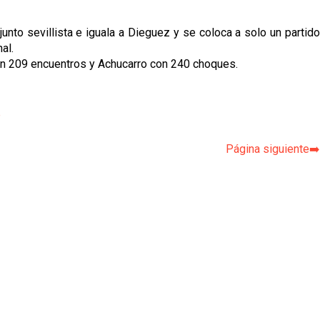
unto sevillista e iguala a Dieguez y se coloca a solo un partido
al.
 con 209 encuentros y Achucarro con 240 choques.
p
Página siguiente➡️