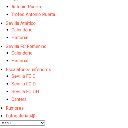
El Sevilla FC empieza a inscribir a los nuevos fichaj
Antonio Puerta
Opinión | "Carta abierta a Alberto Flores" por Rafa G
El Sevilla oficializa el traspaso de Sow
Trofeo Antonio Puerta
Miguel Sierra: La temporada pasada se vio reflejad
Sevilla Atlético
Diomande ya es madridista mientras Rodri agita el
Calendario
Historial
Sevilla FC Femenino
Calendario
Historial
Escalafones inferiores
Sevilla FC C
Sevilla FC D
Sevilla FC DH
Cantera
Rumores
Fotogalerías🔴