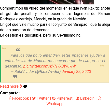
grandes ligas
Compartimos un vídeo del momento en el que Iván Rakitic anota
el gol de penalti y la emoción entre lágrimas de Ramón
Juanlu de vuelta a Sevilla para cerrar su fichaje a la
Rodríguez Verdejo, Monchi, en la grada de Nervión.
Premier
Un gol que vale mucho para el conjunto de Sampaoli que le aleja
El Granada negocia con el Sevilla FC por Alberto
de los puestos de descenso.
Flores
La gestión es discutible, pero su Sevillismo no.
El Sevilla continúa con despidos y rechaza una
oferta de 420 millones por el club
Para los que no lo entendían, estas imágenes ayudan a
El Sevilla mueve ficha por Robbie Ure: la opción 'A'
entender las de Monchi mosqueao a pie de campo en el
para el ataque nervionense
descanso.
pic.twitter.com/kVNYkBWuwW
— RafaVividor (@RafaVividor)
January 22, 2023
Read more
Comparte:
Facebook
|
Twitter
|
Pinterest
|
Linkedin
|
Whatsapp