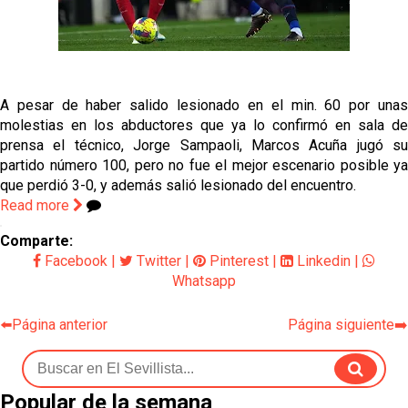
Opinión | "Carta abierta a Alberto Flores" por Rafa
García
El Sevilla oficializa el traspaso de Sow
A pesar de haber salido lesionado en el min. 60 por unas
molestias en los abductores que ya lo confirmó en sala de
Miguel Sierra: La temporada pasada se vio
prensa el técnico, Jorge Sampaoli, Marcos Acuña jugó su
reflejado que podemos tirar para delante y
partido número 100, pero no fue el mejor escenario posible ya
trabajamos con ilusión
que perdió 3-0, y además salió lesionado del encuentro.
Diomande ya es madridista mientras Rodri agita el
Read more
mercado
Comparte:
Facebook
|
Twitter
|
Pinterest
|
Linkedin
|
Whatsapp
⬅️Página anterior
Página siguiente➡️
Popular de la semana