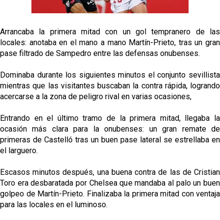
Análisis I Quién es y cómo juega Fran González
Arrancaba la primera mitad con un gol tempranero de las
locales: anotaba en el mano a mano Martín-Prieto, tras un gran
Miguel Sierra: La temporada pasada se vio
pase filtrado de Sampedro entre las defensas onubenses.
reflejado que podemos tirar para delante y
trabajamos con ilusión
Dominaba durante los siguientes minutos el conjunto sevillista
Diomande ya es madridista mientras Rodri agita el
mientras que las visitantes buscaban la contra rápida, logrando
mercado
acercarse a la zona de peligro rival en varias ocasiones,
OFICIAL | Juanlu se marcha al Bournemouth
Entrando en el último tramo de la primera mitad, llegaba la
ocasión más clara para la onubenses: un gran remate de
primeras de Castelló tras un buen pase lateral se estrellaba en
el larguero.
Escasos minutos después, una buena contra de las de Cristian
Toro era desbaratada por Chelsea que mandaba al palo un buen
golpeo de Martín-Prieto. Finalizaba la primera mitad con ventaja
para las locales en el luminoso.