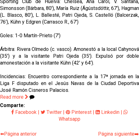
Sporting Club de Huelva: Chelsea, Ana Carol, V. Santana,
Simonsson (Bárbara, 80'), María Ruiz (Ágústsdóttir, 67'), Hagman
(L. Blasco, 80'), L. Ballesté, Patri Ojeda, S. Castelló (Balcerzak,
76'), Kühn y Edgren (Carrasco R., 67')
Goles: 1-0 Martín-Prieto (7')
Árbitra: Rivera Olmedo (c. vasco). Amonestó a la local Cahynová
(35') y a la visitante Patri Ojeda (35'). Expulsó por doble
amonestación a la visitante Kühn (42' y 64').
Incidencias: Encuentro correspondiente a la 17ª jornada en la
Liga F disputado en el Jesús Navas de la Ciudad Deportiva
José Ramón Cisneros Palacios.
Read more
Comparte:
Facebook
|
Twitter
|
Pinterest
|
Linkedin
|
Whatsapp
⬅️Página anterior
Página siguiente➡️