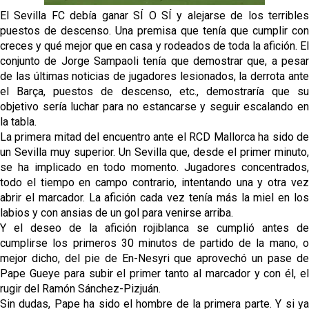
Vargas y Sow se incorporan al grupo en la sesión
El Sevilla FC debía ganar SÍ O SÍ y alejarse de los terribles
del martes
puestos de descenso. Una premisa que tenía que cumplir con
creces y qué mejor que en casa y rodeados de toda la afición. El
Odysseas Vlachodimos: “El objetivo es mejorar la
conjunto de Jorge Sampaoli tenía que demostrar que, a pesar
temporada pasada”
de las últimas noticias de jugadores lesionados, la derrota ante
el Barça, puestos de descenso, etc., demostraría que su
El Sevilla FC empieza a inscribir a los nuevos
objetivo sería luchar para no estancarse y seguir escalando en
fichajes
la tabla.
Opinión | "Carta abierta a Alberto Flores" por Rafa
La primera mitad del encuentro ante el RCD Mallorca ha sido de
García
un Sevilla muy superior. Un Sevilla que, desde el primer minuto,
se ha implicado en todo momento. Jugadores concentrados,
todo el tiempo en campo contrario, intentando una y otra vez
abrir el marcador. La afición cada vez tenía más la miel en los
labios y con ansias de un gol para venirse arriba.
Y el deseo de la afición rojiblanca se cumplió antes de
cumplirse los primeros 30 minutos de partido de la mano, o
mejor dicho, del pie de En-Nesyri que aprovechó un pase de
Pape Gueye para subir el primer tanto al marcador y con él, el
rugir del Ramón Sánchez-Pizjuán.
Sin dudas, Pape ha sido el hombre de la primera parte. Y si ya