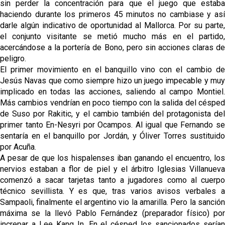
sin perder la concentración para que el juego que estaba
haciendo durante los primeros 45 minutos no cambiase y así
darle algún indicativo de oportunidad al Mallorca. Por su parte,
el conjunto visitante se metió mucho más en el partido,
acercándose a la portería de Bono, pero sin acciones claras de
peligro.
El primer movimiento en el banquillo vino con el cambio de
Jesús Navas que como siempre hizo un juego impecable y muy
implicado en todas las acciones, saliendo al campo Montiel.
Más cambios vendrían en poco tiempo con la salida del césped
de Suso por Rakitic, y el cambio también del protagonista del
primer tanto En-Nesyri por Ocampos. Al igual que Fernando se
sentaría en el banquillo por Jordán, y Óliver Torres sustituido
por Acuña.
A pesar de que los hispalenses iban ganando el encuentro, los
nervios estaban a flor de piel y el árbitro Iglesias Villanueva
comenzó a sacar tarjetas tanto a jugadores como al cuerpo
técnico sevillista. Y es que, tras varios avisos verbales a
Sampaoli, finalmente el argentino vio la amarilla. Pero la sanción
máxima se la llevó Pablo Fernández (preparador físico) por
increpar a Lee Kang In. En el césped los sancionados serían