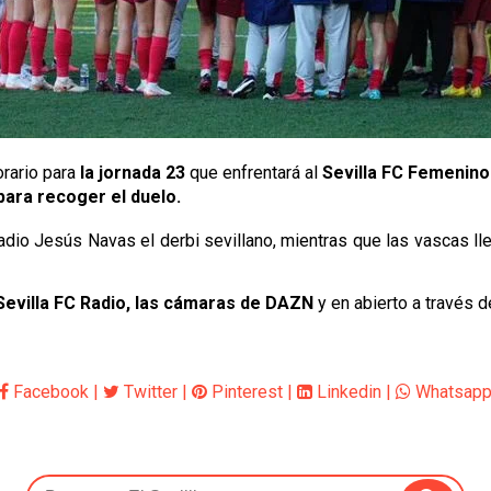
orario para
la jornada 23
que enfrentará al
Sevilla FC Femenino 
para recoger el duelo.
adio Jesús Navas el derbi sevillano, mientras que las vascas lleg
Sevilla FC Radio,
las cámaras de DAZN
y en abierto a través 
Facebook
|
Twitter
|
Pinterest
|
Linkedin
|
Whatsap