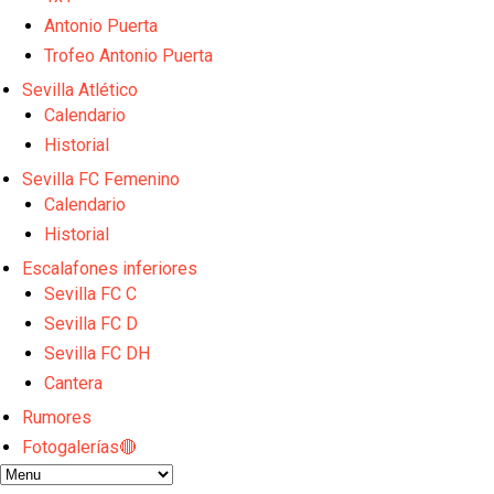
El Sevilla FC empieza a inscribir a los nuevos fichaj
Antonio Puerta
Opinión | "Carta abierta a Alberto Flores" por Rafa G
El Sevilla oficializa el traspaso de Sow
Trofeo Antonio Puerta
Miguel Sierra: La temporada pasada se vio reflejad
Sevilla Atlético
Diomande ya es madridista mientras Rodri agita el
Calendario
Historial
Sevilla FC Femenino
Calendario
Historial
Escalafones inferiores
Sevilla FC C
Sevilla FC D
Sevilla FC DH
Cantera
Rumores
Fotogalerías🔴