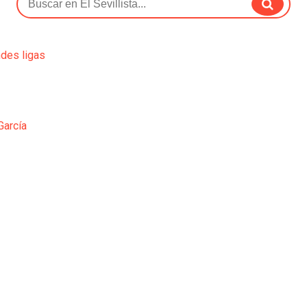
ndes ligas
García