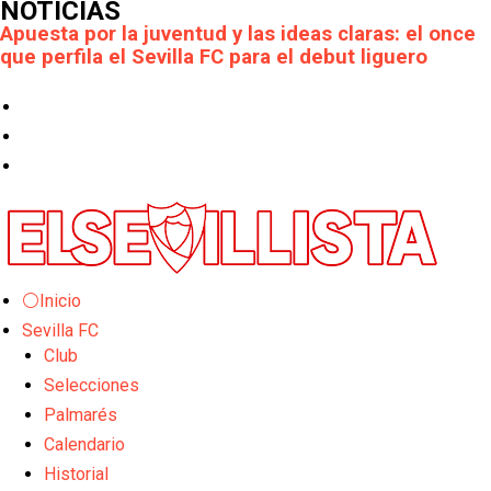
NOTICIAS
Apuesta por la juventud y las ideas claras: el once
que perfila el Sevilla FC para el debut liguero
El Rayo Vallecano llega a la cita de Nervión con
derrota
Crónica Pretemporada | Xerez DFC 1-0 Sevilla
Atlético
Crónica Pretemporada I Bayer Leverkusen 2-1
Sevilla FC
El Tribunal Superior de Justicia concede la
⚪Inicio
cautelar a Isi Palazón
Sevilla FC
Club
Banquillos confirmados: así queda la cantera del
Selecciones
Sevilla Femenino para la 2026/27
Palmarés
Celta y Rayo agitan el mercado de La Liga
Calendario
Historial