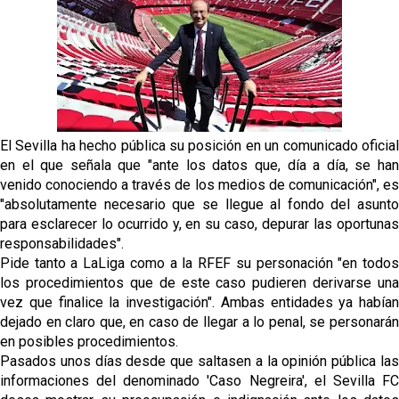
Los contratiempos para García Plaza por la mala
gestión de un inválido Consejo
El Sevilla C se queda en Tercera Federación
Análisis | El Sevilla FC cierra una pretemporada de
contrastes antes del inicio de LaLiga
El Sevilla ha hecho pública su posición en un comunicado oficial
en el que señala que "ante los datos que, día a día, se han
Joan Jordán cerca de salir del Sevilla FC
venido conociendo a través de los medios de comunicación", es
"absolutamente necesario que se llegue al fondo del asunto
para esclarecer lo ocurrido y, en su caso, depurar las oportunas
Apuesta por la juventud y las ideas claras: el once
responsabilidades".
que perfila el Sevilla FC para el debut liguero
Pide tanto a LaLiga como a la RFEF su personación "en todos
los procedimientos que de este caso pudieren derivarse una
vez que finalice la investigación". Ambas entidades ya habían
dejado en claro que, en caso de llegar a lo penal, se personarán
en posibles procedimientos.
Pasados unos días desde que saltasen a la opinión pública las
informaciones del denominado 'Caso Negreira', el Sevilla FC