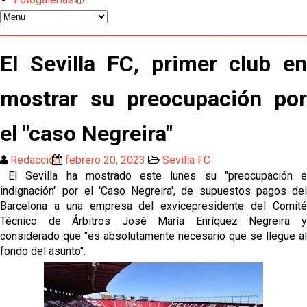
Diomande ya es madridista mientras Rodri agita el
mercado
OFICIAL | Juanlu se marcha al Bournemouth
El Sevilla FC, primer club en
Los posibles herederos del número 16 tras la
mostrar su preocupación por
marcha de Juanlu
el "caso Negreira"
Alberto Flores, muy cerca de convertirse en nuevo
jugador del Granada CF
Redacción
febrero 20, 2023
Sevilla FC
El Sevilla ha mostrado este lunes su "preocupación e
El Granada negocia con el Sevilla FC por Alberto
indignación" por el 'Caso Negreira', de supuestos pagos del
Flores
Barcelona a una empresa del exvicepresidente del Comité
Técnico de Árbitros José María Enríquez Negreira y
El Sevilla continúa con despidos y rechaza una
oferta de 420 millones por el club
considerado que "es absolutamente necesario que se llegue al
fondo del asunto".
El Sevilla mueve ficha por Robbie Ure: la opción 'A'
para el ataque nervionense