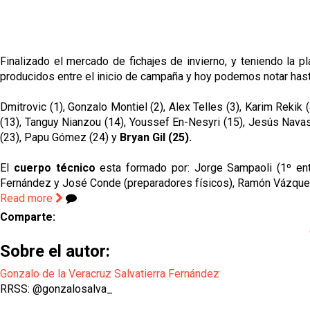
Finalizado el mercado de fichajes de invierno, y teniendo la pl
producidos entre el inicio de campaña y hoy podemos notar has
Dmitrovic (1), Gonzalo Montiel (2), Alex Telles (3), Karim Rekik 
(13), Tanguy Nianzou (14), Youssef En-Nesyri (15), Jesús Navas
(23), Papu Gómez (24) y
Bryan Gil (25).
El
cuerpo técnico
esta formado por: Jorge Sampaoli (1º entr
Fernández y José Conde (preparadores físicos), Ramón Vázquez,
Read more
Comparte:
Sobre el autor:
Gonzalo de la Veracruz Salvatierra Fernández
RRSS: @gonzalosalva_