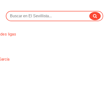
ndes ligas
García