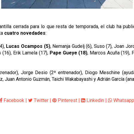
antilla cerrada para lo que resta de temporada, el club ha publ
ta
cuatro novedades
:
(4),
Lucas Ocampos (5)
, Nemanja Gudelj (6), Suso (7), Joan Jord
 (16), Erik Lamela (17),
Pape Gueye (18)
, Marcos Acuña (19), 
enador), Jorge Desio (2º entrenador), Diogo Meschine (ayudan
 Juan Antonio Guzmán, Taichi Wakabayashi y Adrián García (anal
Facebook
|
Twitter
|
Pinterest
|
Linkedin
|
Whatsap