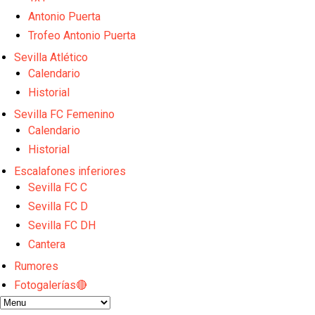
Sow muy cerca de cerrar su traspaso al Genoa
Oso es el siguiente en la lista para salir
Antonio Puerta
Banquillos confirmados: así queda la cantera del S
Trofeo Antonio Puerta
Celta y Rayo agitan el mercado de La Liga
Sevilla Atlético
Previa | El Sevilla FC cierra la pretemporada con e
Calendario
Historial
Sevilla FC Femenino
Calendario
Historial
Escalafones inferiores
Sevilla FC C
Sevilla FC D
Sevilla FC DH
Cantera
Rumores
Fotogalerías🔴