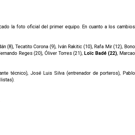
icado la foto oficial del primer equipo. En cuanto a los cambios
án (8), Tecatito Corona (9), Iván Rakitic (10), Rafa Mir (12), Bon
Fernando Reges (20), Óliver Torres (21),
Loïc Badé (22)
, Marca
te técnico), José Luis Silva (entrenador de porteros), Pablo
istas).
p