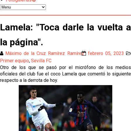
El Sevilla FC plantea ampliar hasta cinco fichajes
más antes del cierre
Djibril Sow pone rumbo a Italia para firmar su nuevo
Lamela: "Toca darle la vuelta a
contrato con el Genoa
la página".
Kochorashvili, seria opción para reforzar el centro
del campo sevillista
Máximo de la Cruz Ramírez Ramírez
febrero 05, 2023
Sow muy cerca de cerrar su traspaso al Genoa
Primer equipo
,
Sevilla FC
Otro de los que se pasó por el micrófono de los medios
oficiales del club fue el coco Lamela que comentó lo siguiente
Oso es el siguiente en la lista para salir
respecto a la derrota de hoy.
El Sevilla FC oficializa la cesión de Rafa Mir al Aris
de Salónica
Juanlu se marcha traspasado al Bournemouth