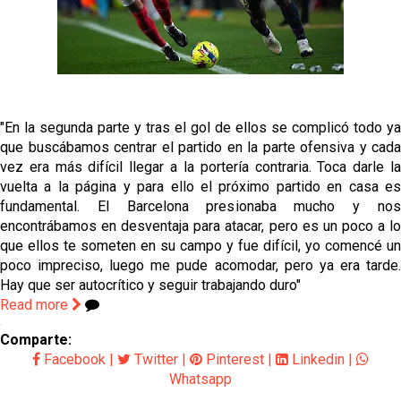
Emery quiere pescar en el Atleti , el Villareal ya
tiene nuevo portero y el Getafe mueve ficha... Las
últimas novedades del mercado de La Liga
Vargas y Sow se incorporan al grupo en la sesión
del martes
Patrick Mercado no jugará en el Sevilla FC
"En la segunda parte y tras el gol de ellos se complicó todo ya
que buscábamos centrar el partido en la parte ofensiva y cada
vez era más difícil llegar a la portería contraria. Toca darle la
El Sevilla FC pregunta al Atlético de Madrid por la
vuelta a la página y para ello el próximo partido en casa es
situación de Iker Luque
fundamental. El Barcelona presionaba mucho y nos
encontrábamos en desventaja para atacar, pero es un poco a lo
que ellos te someten en su campo y fue difícil, yo comencé un
poco impreciso, luego me pude acomodar, pero ya era tarde.
Hay que ser autocrítico y seguir trabajando duro"
Read more
Comparte:
Facebook
|
Twitter
|
Pinterest
|
Linkedin
|
Whatsapp