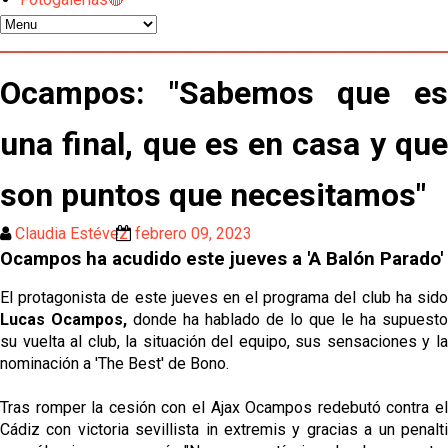
Crónica Pretemporada I Bayer Leverkusen 2-1
Sevilla FC
El Tribunal Superior de Justicia concede la
Ocampos: "Sabemos que es
cautelar a Isi Palazón
una final, que es en casa y que
Banquillos confirmados: así queda la cantera del
Sevilla Femenino para la 2026/27
son puntos que necesitamos"
Celta y Rayo agitan el mercado de La Liga
Claudia Estévez
febrero 09, 2023
Ocampos ha acudido este jueves a 'A Balón Parado'
Previa | El Sevilla FC cierra la pretemporada con el
exigente choque ante el Bayer Leverkusen
El protagonista de este jueves en el programa del club ha sido
Lucas Ocampos,
donde ha hablado de lo que le ha supuesto
El Sevilla pone sus ojos en Ellyes Skhiri
su vuelta al club, la situación del equipo, sus sensaciones y la
nominación a 'The Best' de Bono.
Patrick Mercado no jugará en el Sevilla FC
Tras romper la cesión con el Ajax Ocampos redebutó contra el
Cádiz con victoria sevillista in extremis y gracias a un penalti