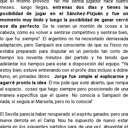
que él mismo provocó.
"No me sentía jugador hace cuatr
El Sevilla FC pregunta al Atlético de Madrid por la
meses... luego llegas,
entrenas dos días y tienes la
situación de Iker Luque
posibilidad de jugar en el Sánchez-Pizjuán y fue un
momento muy lindo y luego la posibilidad de ganar cerró
Nico Guillén:"Es importante que el equipo sea una
ese día perfecto
. Se te vienen un montón de cosas a l
familia y se refleje en el campo"
cabeza, cómo es volver a sentirse competitivo y sentirse bien,
El Sevilla oficializa el traspaso de Sow
lo que fui siempre". El argentino no ha necesitado demasiada
adaptación, pero Sampaoli era consciente de que su físico no
estaba preparado para disputar en un período tan corto de
Miguel Sierra: La temporada pasada se vio
tiempo los noventa minutos del partido y ha tenido que
reflejado que podemos tirar para delante y
adelantar los tiempos para estar a disposición del equipo.
"Ya
trabajamos con ilusión
estoy bien, estuve entrenando con el profe días incluso a doble
turno, en jornadas libres...
Jorge fue simple al explicarme 
agarré pronto la idea
. Él me pide que esté abierto, que romp
al espacio... cosas que hago siempre pero posicionado de una
manera específica que él quiere. No conocía a Sampaoli de
nada, sí seguía al Marsella, pero no lo conocía".
El Sevilla parecía haber recuperado el espíritu ganador, pero una
nueva derrota en el Camp Nou ha supuesto de nuevo estar
alerta en los siguientes partidos para, de una vez, ahuyentar el