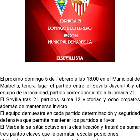
Oso es el siguiente en la lista para salir
Banquillos confirmados: así queda la cantera del
Sevilla Femenino para la 2026/27
Celta y Rayo agitan el mercado de La Liga
Previa | El Sevilla FC cierra la pretemporada con el
El próximo domingo 5 de Febrero a las 18:00 en el Municipal de
exigente choque ante el Bayer Leverkusen
Marbella, tendrá lugar el partido entre el Sevilla Juvenil A y el
equipo de la localidad, partido correspondiente a la jornada 21.
El Sevilla tras 21 partidos suma 12 victorias y ocho empates
además de mantenerse invicto.
El equipo demuestra en cada partido determinación y seguridad
defensiva que permite mantener los partidos a favor.
El Marbella se sitúa octavo en la clasificación y tratará de sumar
tres puntos claves que le permitan escalar posiciones.