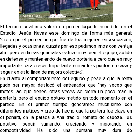
El Sevilla Juvenil A última detalles en Canarias para
su debut en la Cantalejo Province Cup
La cita ante el Espanyol a domicilio ya tiene horario
El técnico sevillista valoró en primer lugar lo sucedido en el
Estadio Jesús Navas este domingo de forma más general:
El dato que destaca a Agoumé entre las cinco
"Creo que el primer tiempo fue de los mejores en asociación,
grandes ligas
llegadas y ocasiones, quizás por eso pudimos irnos con ventaja
ahí... pero en líneas generales estuvo muy bien el equipo, sólido
Juanlu de vuelta a Sevilla para cerrar su fichaje a la
en defensa y manteniendo de nuevo portería a cero que es muy
Premier
importante para crecer. Importante sumar tres puntos en casa y
seguir en esta línea de mejora colectiva".
En cuanto al comportamiento del equipo y pese a que la renta
pudo ser mayor, destacó el entrenador que "hay veces que
metes las que tienes, otras veces se cierra un poco más la
portería, pero el equipo estuvo metido en todo momento en el
partido. En el primer tiempo generamos muchísimo con
diferentes matices y creo de hecho que la portera fue clave en
el penalti, en la parada a Ana tras el remate de cabeza... es
positivo seguir sumando, creciendo y mejorando en
competitividad. Ha sido una semana muy dura de