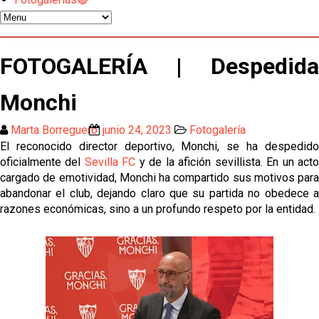
El Sevilla mueve ficha por Robbie Ure: la opción 'A'
para el ataque nervionense
Los contratiempos para García Plaza por la mala
FOTOGALERÍA | Despedida
gestión de un inválido Consejo
Monchi
El Sevilla C se queda en Tercera Federación
Marta Borreguero
junio 24, 2023
Fotogalería
Atlético y Getafe agitan el mercado de LaLiga
El reconocido director deportivo, Monchi, se ha despedido
oficialmente del
Sevilla FC
y de la afición sevillista. En un act
cargado de emotividad, Monchi ha compartido sus motivos para
Luis García Plaza: No sufrir ya es un paso adelante
abandonar el club, dejando claro que su partida no obedece a
razones económicas, sino a un profundo respeto por la entidad.
El Sevilla FC plantea ampliar hasta cinco fichajes
más antes del cierre
Djibril Sow pone rumbo a Italia para firmar su nuevo
contrato con el Genoa