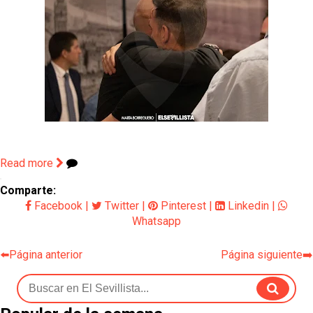
Read more
Comparte:
Facebook
|
Twitter
|
Pinterest
|
Linkedin
|
Whatsapp
⬅️Página anterior
Página siguiente➡️