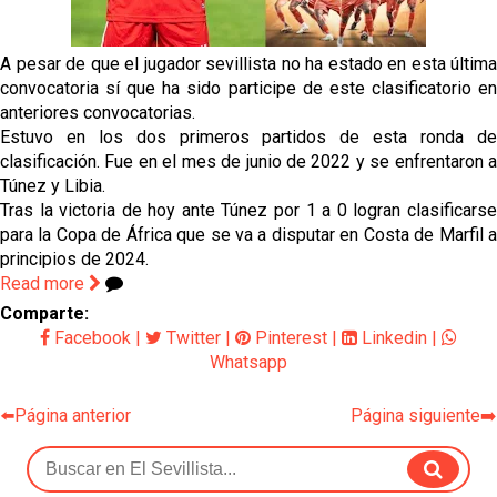
El Sevilla Juvenil A última detalles en Canarias para
su debut en la Cantalejo Province Cup
A pesar de que el jugador sevillista no ha estado en esta última
La cita ante el Espanyol a domicilio ya tiene horario
convocatoria sí que ha sido participe de este clasificatorio en
anteriores convocatorias.
Estuvo en los dos primeros partidos de esta ronda de
El dato que destaca a Agoumé entre las cinco
clasificación. Fue en el mes de junio de 2022 y se enfrentaron a
grandes ligas
Túnez y Libia.
Tras la victoria de hoy ante Túnez por 1 a 0 logran clasificarse
Juanlu de vuelta a Sevilla para cerrar su fichaje a la
para la Copa de África que se va a disputar en Costa de Marfil a
Premier
principios de 2024.
Read more
Comparte:
Facebook
|
Twitter
|
Pinterest
|
Linkedin
|
Whatsapp
⬅️Página anterior
Página siguiente➡️