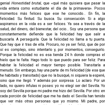
El Sevilla Juvenil A última detalles en Canarias para
genial
Honestidad brutal,
que «qué más quisiera que pasar l
su debut en la Cantalejo Province Cup
vida entera como estudiante el día de la primavera». Pocos
momentos más felices que ese he conocido… En fin, la
La cita ante el Espanyol a domicilio ya tiene horario
felicidad. Su finitud. Su busca. Su consecución. Si a algo
aspiramos en la vida es a ser felices. Ya sea a través de la
salud, del dinero, del bienestar, del ocio… Soy una persona que
El dato que destaca a Agoumé entre las cinco
constantemente defiende que la felicidad hay que salir a
grandes ligas
buscarla. A perseguirla. Que la felicidad no llama a tu puerta.
Que hay que ir tras de ella. Procuro, no ya ser feliz, que de por
Juanlu de vuelta a Sevilla para cerrar su fichaje a la
sí es complejo, sino intentarlo y, por momentos, conseguirlo.
Premier
Porque la felicidad no es esa tienda 24 h donde compras el
hielo que te falta. Hago todo lo que puedo para ser feliz. Para
habitar la felicidad el mayor tiempo posible. Transitarla a
menudo. Sin embargo, hay una parte de mi felicidad (de esa que
he habitado y transitado) que no la busqué, ni siquiera la esperé,
sino que me llegó. Y además por sorpresa. Lo aclaro. Por un
lado, no quiero ínfulas ni poses: yo no elegí ser del Sevilla. Yo
soy del Sevilla porque mi padre me hizo del Sevilla. Por otro: en
cada porción de felicidad que me ha dado el Sevilla han tenido
que ver más otras personas que yo mismo. Mi padre, por