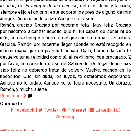
la nada,
de
El tiempo de las cerezas,
entre el dolor y la nada
siempre elijo el dolor si este soporta los pies de alguno de mis
amigos. Aunque no lo pidan. Aunque no lo sea.
Ramón, gracias. Gracias por hacerme feliz. Muy feliz. Gracias
por hacerme alcanzar aquello que ni fui capaz de soñar ni de
niño, en ese tiempo mágico en el que uno da forma a las nubes.
Gracias, Ramón, por hacerme llegar adonde no está recogido en
ningún mapa que en juventud soñara. Ojalá, Ramón, la vida te
devuelva tanta felicidad como tú, al sevillismo, has procurado. Y,
por favor, no consideres eso de Sabina de «Al lugar donde has
sido feliz no debieras tratar de volver». Vuelve, cuando así lo
necesites. Que, sin duda, los tuyos, te estaremos esperando.
Aunque no lo pidas. Aunque no te fuera necesario. Un abrazo,
Ramón, y mucha suerte.
Read more
Comparte:
Facebook
|
Twitter
|
Pinterest
|
Linkedin
|
Whatsapp
⬅️Página anterior
Página siguiente➡️