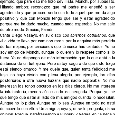
ejemplo, que para eso me hizo sevillista. Monchi, por supuesto.
Hilando ambos: reconozco que mi padre me enseñó a ser
agradecido y que procuro serlo con todo aquel que me da algo
positivo y que con Monchi tengo que ser y estar agradecido
porque me ha dado mucho, cuando nada esperaba. No me sale
de otro modo. Gracias, Ramón.
Canta Diego Vasayo, en su disco
Los abismos cotidianos
, qu
«La vida te lleva por caminos raros, por la esquina más perdida
de los mapas, por canciones que tú nunca has cantado». Yo no
soy amigo de Monchi, aunque lo quiera y lo respete como si lo
fuera. Yo no dispongo de más información que la que está a la
distancia de un tuit ajeno. Pero estoy seguro de que este trago
está siendo amargo. Y me duele que, quien tanta felicidad me
trajo, no haya vivido con plena alegría, por ejemplo, los días
posteriores a otra nueva hazaña que nadie esperaba. No me
interesan los tonos oscuros en los días claros. No me interesa
la intrahistoria, menos aún cuando es sesgada. Porque yo sé
que tengo que estar al lado de mis amigos cuando lo necesitan.
Aunque no lo pidan. Aunque no lo sea. Aunque en todo no esté
de acuerdo con ellos. Un amigo apoya y, si se le pregunta, da su
opinión. Porque, parafraseando a Bunbury y Vegas, en
La pena 