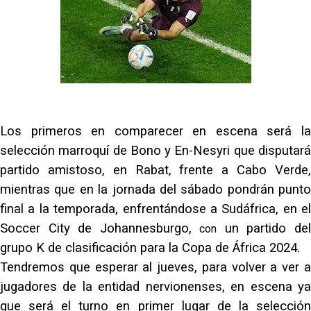
Opinión | "Carta abierta a Alberto Flores" por Rafa
García
El Sevilla oficializa el traspaso de Sow
Miguel Sierra: La temporada pasada se vio
reflejado que podemos tirar para delante y
trabajamos con ilusión
Los primeros en comparecer en escena será la
Diomande ya es madridista mientras Rodri agita el
selección marroquí de Bono y En-Nesyri que disputará
mercado
partido amistoso, en Rabat, frente a Cabo Verde,
mientras que en la jornada del sábado pondrán punto
final a la temporada, enfrentándose a Sudáfrica, en el
Soccer City de Johannesburgo,
un partido de
con
grupo K de clasificación para la Copa de África 2024.
Tendremos que esperar al jueves, para volver a ver a
jugadores de la entidad nervionenses, en escena ya
que será el turno en primer lugar de la selección