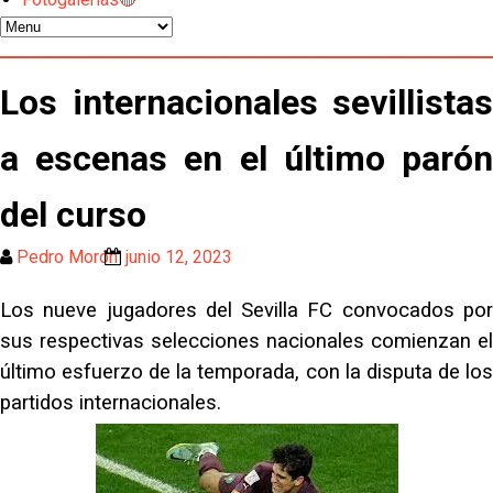
Oso es el siguiente en la lista para salir
Los internacionales sevillistas
El Sevilla FC oficializa la cesión de Rafa Mir al Aris
de Salónica
a escenas en el último parón
Juanlu se marcha traspasado al Bournemouth
del curso
Emery quiere pescar en el Atleti , el Villareal ya
Pedro Morón
junio 12, 2023
tiene nuevo portero y el Getafe mueve ficha... Las
últimas novedades del mercado de La Liga
Vargas y Sow se incorporan al grupo en la sesión
Los nueve jugadores del Sevilla FC convocados por
del martes
sus respectivas selecciones nacionales comienzan el
último esfuerzo de la temporada, con la disputa de los
Odysseas Vlachodimos: “El objetivo es mejorar la
temporada pasada”
partidos internacionales.
El Sevilla FC empieza a inscribir a los nuevos
fichajes