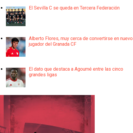
El Sevilla C se queda en Tercera Federación
Alberto Flores, muy cerca de convertirse en nuevo
jugador del Granada CF
El dato que destaca a Agoumé entre las cinco
grandes ligas