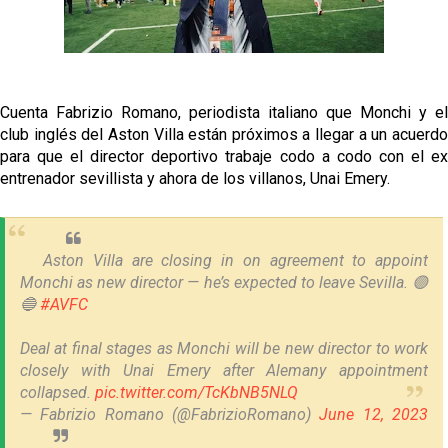
Diomande ya es madridista mientras Rodri agita el
mercado
OFICIAL | Juanlu se marcha al Bournemouth
Cuenta Fabrizio Romano, periodista italiano que Monchi y el
El Sevilla FC trabaja en la contratación de George
club inglés del Aston Villa están próximos a llegar a un acuerdo
Ilenikhena
para que el director deportivo trabaje codo a codo con el ex
entrenador sevillista y ahora de los villanos, Unai Emery.
Joan Jordán podría tener al Estrela Amadora como
destino este lunes
El Sevilla FC Femenino ya conoce su rival para
Aston Villa are closing in on agreement to appoint
semifinales
Monchi as new director — he’s expected to leave Sevilla. 🟣
🔵
#AVFC
Deal at final stages as Monchi will be new director to work
closely with Unai Emery after Alemany appointment
collapsed.
pic.twitter.com/TcKbNB5NLQ
— Fabrizio Romano (@FabrizioRomano)
June 12, 2023