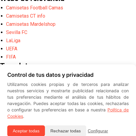
Camisetas Football Camas
Camisetas CT info
Camisetas Mardelshop
Sevilla FC
LaLiga
UEFA
FIFA
Translate
Control de tus datos y privacidad
Powered by
Translate
Utilizamos cookies propias y de terceros para analizar
Diseño web creado por
Erick
nuestros servicios y mostrarte publicidad relacionada con
©
ElSevillista.es - Información sobr
tus preferencias mediante el análisis de tus hábitos de
el Sevilla FC, Sevilla Atlético, Sevilla Femenino y su Cantera
navegación. Puedes aceptar todas las cookies, rechazarlas
-- --
2026
o configurar tus preferencias en base a nuestra
Política de
Cookies
.
Aceptar todas
Rechazar todas
Configurar