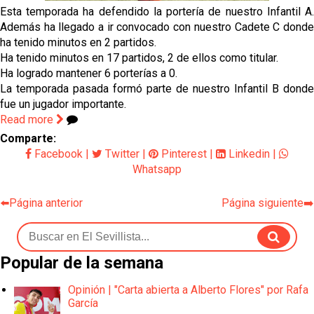
mercado
Esta temporada ha defendido la portería de nuestro Infantil A.
Además ha llegado a ir convocado con nuestro Cadete C donde
OFICIAL | Juanlu se marcha al Bournemouth
ha tenido minutos en 2 partidos.
Ha tenido minutos en 17 partidos, 2 de ellos como titular.
Ha logrado mantener 6 porterías a 0.
El Sevilla FC trabaja en la contratación de George
La temporada pasada formó parte de nuestro Infantil B donde
Ilenikhena
fue un jugador importante.
Read more
Joan Jordán podría tener al Estrela Amadora como
Comparte:
destino este lunes
Facebook
|
Twitter
|
Pinterest
|
Linkedin
|
Whatsapp
El Sevilla FC Femenino ya conoce su rival para
semifinales
⬅️Página anterior
Página siguiente➡️
Popular de la semana
Opinión | "Carta abierta a Alberto Flores" por Rafa
García