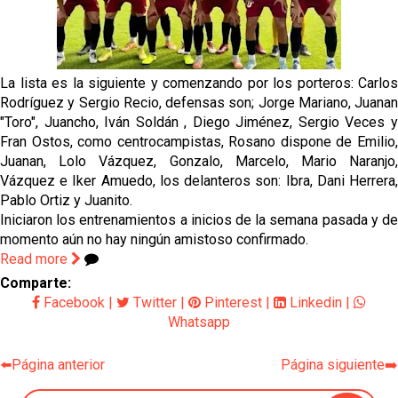
Oso es el siguiente en la lista para salir
La lista es la siguiente y comenzando por los porteros: Carlos
Rodríguez y Sergio Recio, defensas son; Jorge Mariano, Juanan
Banquillos confirmados: así queda la cantera del
"Toro", Juancho, Iván Soldán , Diego Jiménez, Sergio Veces y
Sevilla Femenino para la 2026/27
Fran Ostos, como centrocampistas, Rosano dispone de Emilio,
Juanan, Lolo Vázquez, Gonzalo, Marcelo, Mario Naranjo,
Celta y Rayo agitan el mercado de La Liga
Vázquez e Iker Amuedo, los delanteros son: Ibra, Dani Herrera,
Pablo Ortiz y Juanito.
Iniciaron los entrenamientos a inicios de la semana pasada y de
Previa | El Sevilla FC cierra la pretemporada con el
momento aún no hay ningún amistoso confirmado.
exigente choque ante el Bayer Leverkusen
Read more
Comparte:
Facebook
|
Twitter
|
Pinterest
|
Linkedin
|
Whatsapp
⬅️Página anterior
Página siguiente➡️