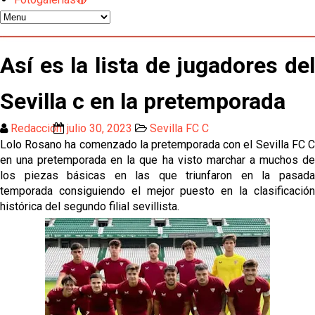
Los contratiempos para García Plaza por la mala
gestión de un inválido Consejo
El Sevilla C se queda en Tercera Federación
Así es la lista de jugadores del
Atlético y Getafe agitan el mercado de LaLiga
Sevilla c en la pretemporada
Redacción
julio 30, 2023
Sevilla FC C
Luis García Plaza: No sufrir ya es un paso adelante
Lolo Rosano ha comenzado la pretemporada con el Sevilla FC C
en una pretemporada en la que ha visto marchar a muchos de
los piezas básicas en las que triunfaron en la pasada
El Sevilla FC plantea ampliar hasta cinco fichajes
temporada consiguiendo el mejor puesto en la clasificación
más antes del cierre
histórica del segundo filial sevillista.
Djibril Sow pone rumbo a Italia para firmar su nuevo
contrato con el Genoa
Kochorashvili, seria opción para reforzar el centro
del campo sevillista
Sow muy cerca de cerrar su traspaso al Genoa