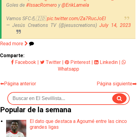
Goles de
#IssacRomero
y
@ErikLamela
Vamos SFC💪🇮🇩
pic.twitter.com/Za7RucJoEl
— Jesús Creations TV (@jesuscreations)
July 14, 2023
Read more
Comparte:
Facebook
|
Twitter
|
Pinterest
|
Linkedin
|
Whatsapp
⬅️Página anterior
Página siguiente➡️
Popular de la semana
El dato que destaca a Agoumé entre las cinco
grandes ligas