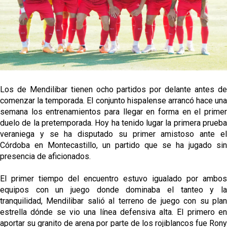
El Sevilla oficializa el traspaso de Sow
Miguel Sierra: La temporada pasada se vio
reflejado que podemos tirar para delante y
trabajamos con ilusión
Diomande ya es madridista mientras Rodri agita el
mercado
Los de Mendilibar tienen ocho partidos por delante antes de
OFICIAL | Juanlu se marcha al Bournemouth
comenzar la temporada. El conjunto hispalense arrancó hace una
semana los entrenamientos para llegar en forma en el primer
duelo de la pretemporada. Hoy ha tenido lugar la primera prueba
veraniega y se ha disputado su primer amistoso ante el
Córdoba en Montecastillo, un partido que se ha jugado sin
presencia de aficionados.
El primer tiempo del encuentro estuvo igualado por ambos
equipos con un juego donde dominaba el tanteo y la
tranquilidad, Mendilibar salió al terreno de juego con su plan
estrella dónde se vio una línea defensiva alta. El primero en
aportar su granito de arena por parte de los rojiblancos fue Rony