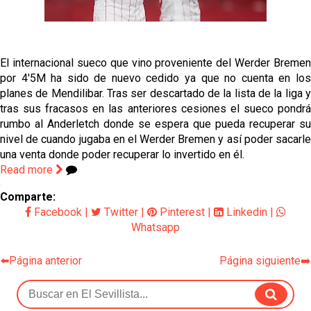
Sow muy cerca de cerrar su traspaso al Genoa
Oso es el siguiente en la lista para salir
El internacional sueco que vino proveniente del Werder Bremen
por 4'5M ha sido de nuevo cedido ya que no cuenta en los
El Sevilla FC oficializa la cesión de Rafa Mir al Aris
planes de Mendilibar. Tras ser descartado de la lista de la liga y
de Salónica
tras sus fracasos en las anteriores cesiones el sueco pondrá
rumbo al Anderletch donde se espera que pueda recuperar su
Juanlu se marcha traspasado al Bournemouth
nivel de cuando jugaba en el Werder Bremen y así poder sacarle
una venta donde poder recuperar lo invertido en él.
Read more
Comparte:
Facebook
|
Twitter
|
Pinterest
|
Linkedin
|
Whatsapp
⬅️Página anterior
Página siguiente➡️