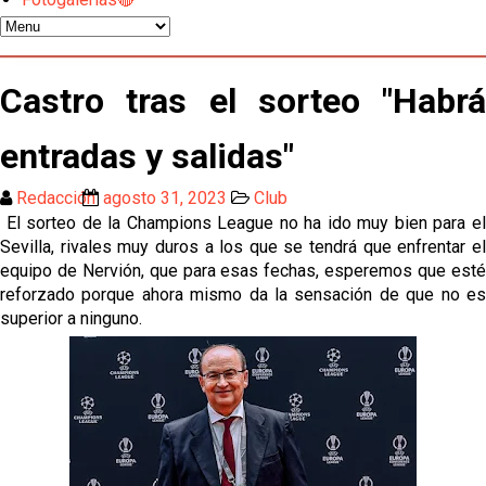
Oso es el siguiente en la lista para salir
Castro tras el sorteo "Habrá
El Sevilla FC oficializa la cesión de Rafa Mir al Aris
entradas y salidas"
de Salónica
Juanlu se marcha traspasado al Bournemouth
Redacción
agosto 31, 2023
Club
El sorteo de la Champions League no ha ido muy bien para el
Sevilla, rivales muy duros a los que se tendrá que enfrentar el
Emery quiere pescar en el Atleti , el Villareal ya
equipo de Nervión, que para esas fechas, esperemos que esté
tiene nuevo portero y el Getafe mueve ficha... Las
reforzado porque ahora mismo da la sensación de que no es
últimas novedades del mercado de La Liga
superior a ninguno.
Vargas y Sow se incorporan al grupo en la sesión
del martes
Odysseas Vlachodimos: “El objetivo es mejorar la
temporada pasada”
El Sevilla FC empieza a inscribir a los nuevos