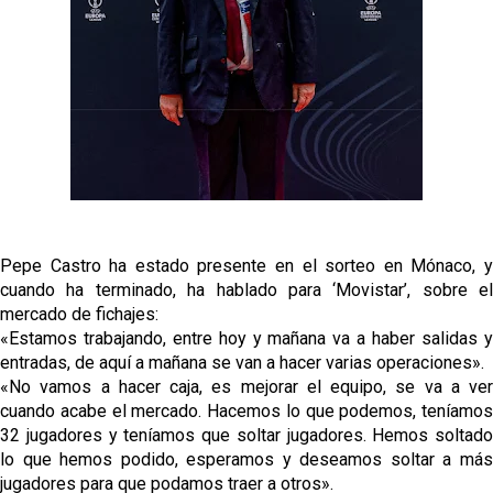
fichajes
Opinión | "Carta abierta a Alberto Flores" por Rafa
García
El Sevilla oficializa el traspaso de Sow
Miguel Sierra: La temporada pasada se vio
reflejado que podemos tirar para delante y
trabajamos con ilusión
Diomande ya es madridista mientras Rodri agita el
Pepe Castro ha estado presente en el sorteo en Mónaco, y
mercado
cuando ha terminado, ha hablado para ‘Movistar’, sobre el
mercado de fichajes:
«Estamos trabajando, entre hoy y mañana va a haber salidas y
entradas, de aquí a mañana se van a hacer varias operaciones».
«No vamos a hacer caja, es mejorar el equipo, se va a ver
cuando acabe el mercado. Hacemos lo que podemos, teníamos
32 jugadores y teníamos que soltar jugadores. Hemos soltado
lo que hemos podido, esperamos y deseamos soltar a más
jugadores para que podamos traer a otros».