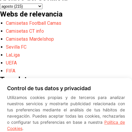
Webs de relevancia
Camisetas Football Camas
Camisetas CT info
Camisetas Mardelshop
Sevilla FC
LaLiga
UEFA
FIFA
Translate
Control de tus datos y privacidad
Powered by
Translate
Utilizamos cookies propias y de terceros para analizar
Diseño web creado por
Erick
nuestros servicios y mostrarte publicidad relacionada con
©
ElSevillista.es - Información sobr
tus preferencias mediante el análisis de tus hábitos de
el Sevilla FC, Sevilla Atlético, Sevilla Femenino y su Cantera
navegación. Puedes aceptar todas las cookies, rechazarlas
-- --
2026
o configurar tus preferencias en base a nuestra
Política de
Cookies
.