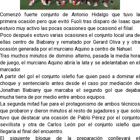
contrato con el Genoa
Comenzó fuerte conjunto de Antonio Hidalgo que tuvo la
Kochorashvili, seria opción para reforzar el centro
primera ocasión pero que evitó Fuoli tras disparo de Isaac que
del campo sevillista
estuvo muy activo las pocas ocasiones que ocasionó el filial.
Poco después estuvo varias ocasiones el conjunto local una de
Sow muy cerca de cerrar su traspaso al Genoa
ellas centro de Biabiany y rematado por Gerard Oliva y y otra
ocasión generada por el murciano Aquino a centro de Nahuel.
Tras muchos minutos de dominio alterno, pasada la media hora
Oso es el siguiente en la lista para salir
de juego, el murciano Aquino abría la lata y se adelantaban en el
marcador.
A partir del gol el conjunto isleño fue quien pasó a dominar el
Banquillos confirmados: así queda la cantera del
choque y sentenciarlo antes desde el caso por mediación de
Sevilla Femenino para la 2026/27
Jonathan Biabiany que marcaba el segundo gol que dejaba
mucha tierra de por medio entre ambos equipos.
La segunda mitad fue para el protagonismo de ambos técnicos
que probaron y dieron minutos al resto de jugadores y que solo
tuvo que destacar una ocasión de Pablo Pérez por el conjunto
sevillista y otra de Carlos León por el conjunto isleño que
llegaría al final del encuentro.
El siguiente bloque de la preparación conllevará el