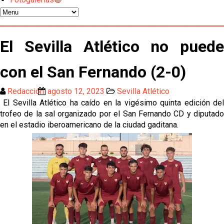
El Sevilla continúa con despidos y rechaza una
oferta de 420 millones por el club
El Sevilla mueve ficha por Robbie Ure: la opción 'A'
El Sevilla Atlético no puede
para el ataque nervionense
Los contratiempos para García Plaza por la mala
con el San Fernando (2-0)
gestión de un inválido Consejo
Redacción
agosto 12, 2023
Sevilla Atlético
El Sevilla C se queda en Tercera Federación
El Sevilla Atlético ha caído en la vigésimo quinta edición del
trofeo de la sal organizado por el San Fernando CD y diputado
en el estadio iberoamericano de la ciudad gaditana.
Atlético y Getafe agitan el mercado de LaLiga
Luis García Plaza: No sufrir ya es un paso adelante
El Sevilla FC plantea ampliar hasta cinco fichajes
más antes del cierre
Djibril Sow pone rumbo a Italia para firmar su nuevo