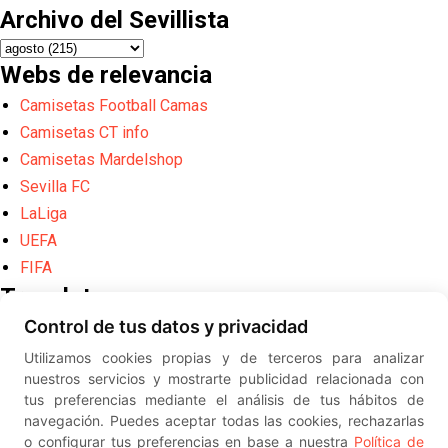
Archivo del Sevillista
Webs de relevancia
Camisetas Football Camas
Camisetas CT info
Camisetas Mardelshop
Sevilla FC
LaLiga
UEFA
FIFA
Translate
Control de tus datos y privacidad
Powered by
Translate
Utilizamos cookies propias y de terceros para analizar
Diseño web creado por
Erick
nuestros servicios y mostrarte publicidad relacionada con
©
ElSevillista.es - Información sobr
tus preferencias mediante el análisis de tus hábitos de
el Sevilla FC, Sevilla Atlético, Sevilla Femenino y su Cantera
navegación. Puedes aceptar todas las cookies, rechazarlas
-- --
2026
o configurar tus preferencias en base a nuestra
Política de