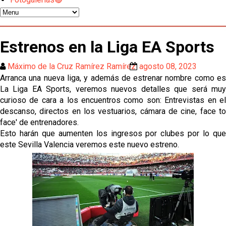
Atlético y Getafe agitan el mercado de LaLiga
Luis García Plaza: No sufrir ya es un paso adelante
Estrenos en la Liga EA Sports
Máximo de la Cruz Ramírez Ramírez
agosto 08, 2023
El Sevilla FC plantea ampliar hasta cinco fichajes
Arranca una nueva liga, y además de estrenar nombre como es
más antes del cierre
La Liga EA Sports, veremos nuevos detalles que será muy
curioso de cara a los encuentros como son: Entrevistas en el
Djibril Sow pone rumbo a Italia para firmar su nuevo
descanso, directos en los vestuarios, cámara de cine, face to
contrato con el Genoa
face' de entrenadores.
Esto harán que aumenten los ingresos por clubes por lo que
Kochorashvili, seria opción para reforzar el centro
este Sevilla Valencia veremos este nuevo estreno.
del campo sevillista
Sow muy cerca de cerrar su traspaso al Genoa
Oso es el siguiente en la lista para salir