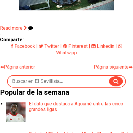
El Sevilla FC oficializa la cesión de Rafa Mir al Aris
de Salónica
Juanlu se marcha traspasado al Bournemouth
Read more
Comparte:
Emery quiere pescar en el Atleti , el Villareal ya
tiene nuevo portero y el Getafe mueve ficha... Las
Facebook
|
Twitter
|
Pinterest
|
Linkedin
|
últimas novedades del mercado de La Liga
Whatsapp
Vargas y Sow se incorporan al grupo en la sesión
del martes
⬅️Página anterior
Página siguiente➡️
Popular de la semana
El dato que destaca a Agoumé entre las cinco
grandes ligas