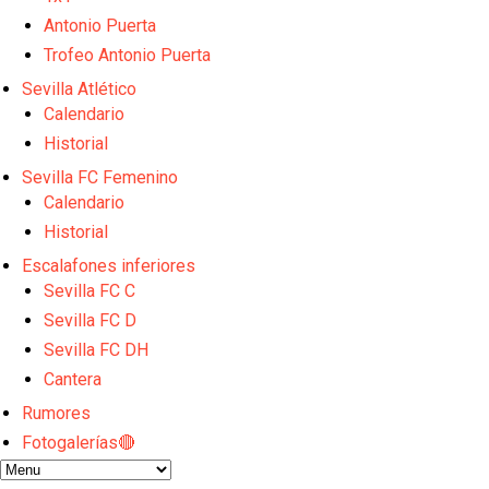
Atlético y Getafe agitan el mercado de LaLiga
Luis García Plaza: No sufrir ya es un paso adelante
Antonio Puerta
El Sevilla FC plantea ampliar hasta cinco fichajes m
Trofeo Antonio Puerta
Djibril Sow pone rumbo a Italia para firmar su nuev
Sevilla Atlético
Kochorashvili, seria opción para reforzar el centro 
Calendario
Historial
Sevilla FC Femenino
Calendario
Historial
Escalafones inferiores
Sevilla FC C
Sevilla FC D
Sevilla FC DH
Cantera
Rumores
Fotogalerías🔴