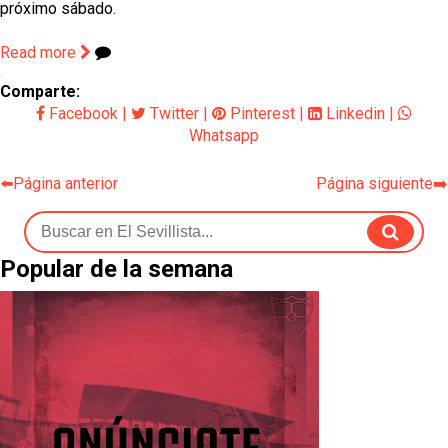
próximo sábado.
Read more
Comparte:
Facebook
|
Twitter
|
Pinterest
|
Linkedin
|
Whatsapp
⬅️Página anterior
Página siguiente➡️
Popular de la semana