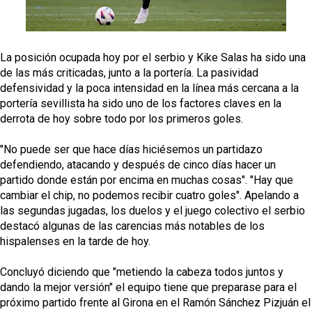
Sow muy cerca de cerrar su traspaso al Genoa
Oso es el siguiente en la lista para salir
La posición ocupada hoy por el serbio y Kike Salas ha sido una
de las más criticadas, junto a la portería. La pasividad
defensividad y la poca intensidad en la línea más cercana a la
Banquillos confirmados: así queda la cantera del
portería sevillista ha sido uno de los factores claves en la
Sevilla Femenino para la 2026/27
derrota de hoy sobre todo por los primeros goles.
Celta y Rayo agitan el mercado de La Liga
"No puede ser que hace días hiciésemos un partidazo
defendiendo, atacando y después de cinco días hacer un
partido donde están por encima en muchas cosas". "Hay que
cambiar el chip, no podemos recibir cuatro goles". Apelando a
las segundas jugadas, los duelos y el juego colectivo el serbio
destacó algunas de las carencias más notables de los
hispalenses en la tarde de hoy.
Concluyó diciendo que "metiendo la cabeza todos juntos y
dando la mejor versión" el equipo tiene que preparase para el
próximo partido frente al Girona en el Ramón Sánchez Pizjuán el