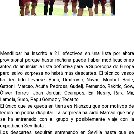
Oso es el siguiente en la lista para salir
Banquillos confirmados: así queda la cantera del
Sevilla Femenino para la 2026/27
Celta y Rayo agitan el mercado de La Liga
Mendilibar ha inscrito a 21 efectivos en una lista por ahora
provisional porque hasta mañana puede haber modificaciones
antes de anunciar la lista definitiva para la Supercopa de Europa
Previa | El Sevilla FC cierra la pretemporada con el
pero salvo sorpresa no habrá más descartes. El técnico vasco
exigente choque ante el Bayer Leverkusen
ha decidido llevarse: Bono, Dmitrovic, Navas, Montiel, Badé,
Gattoni, Marcao, Acuña Pedrosa, Gudelj, Fernando, Rakitic, Sow,
Óliver Torres, Joan Jordan, Ocampos, En Nesiry, Rafa Mir,
Lamela, Suso, Papu Gómez y Tecatito.
El único que se queda en tierra es Nianzou que por motivos de
lesión no podría disputar. La sorpresa ha sido Marcao que hoy
se ha entrenado con el grupo y posiblemente viaje con la
expedición Sevillista .
Los descartes seguirán entrenando en Sevilla hasta que se