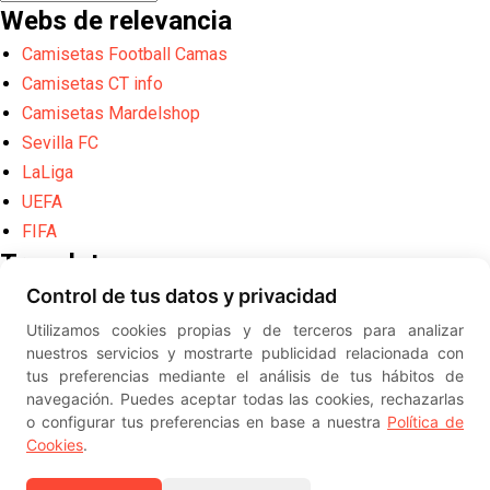
Webs de relevancia
Camisetas Football Camas
Camisetas CT info
Camisetas Mardelshop
Sevilla FC
LaLiga
UEFA
FIFA
Translate
Control de tus datos y privacidad
Powered by
Translate
Utilizamos cookies propias y de terceros para analizar
Diseño web creado por
Erick
nuestros servicios y mostrarte publicidad relacionada con
©
ElSevillista.es - Información sobr
tus preferencias mediante el análisis de tus hábitos de
el Sevilla FC, Sevilla Atlético, Sevilla Femenino y su Cantera
navegación. Puedes aceptar todas las cookies, rechazarlas
-- --
2026
o configurar tus preferencias en base a nuestra
Política de
Cookies
.