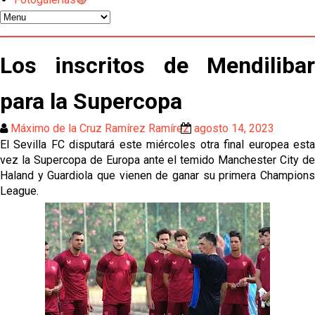
gestión de un inválido Consejo
El Sevilla C se queda en Tercera Federación
Los inscritos de Mendilibar
Atlético y Getafe agitan el mercado de LaLiga
para la Supercopa
Máximo de la Cruz Ramírez Ramírez
agosto 14, 2023
Luis García Plaza: No sufrir ya es un paso adelante
El Sevilla FC disputará este miércoles otra final europea esta
vez la Supercopa de Europa ante el temido Manchester City de
El Sevilla FC plantea ampliar hasta cinco fichajes
Haland y Guardiola que vienen de ganar su primera Champions
más antes del cierre
League.
Djibril Sow pone rumbo a Italia para firmar su nuevo
contrato con el Genoa
Kochorashvili, seria opción para reforzar el centro
del campo sevillista
Sow muy cerca de cerrar su traspaso al Genoa