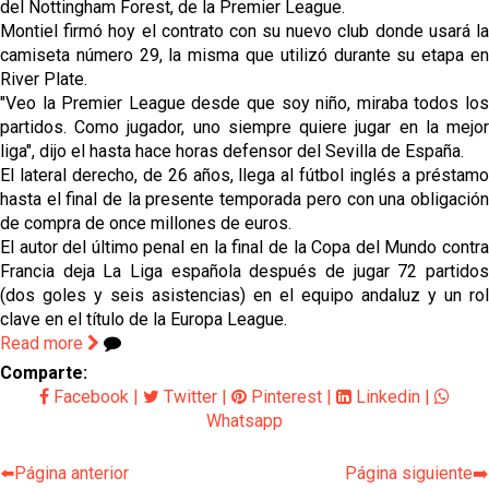
del Nottingham Forest, de la Premier League.
oferta de 420 millones por el club
Montiel firmó hoy el contrato con su nuevo club donde usará la
camiseta número 29, la misma que utilizó durante su etapa en
El Sevilla mueve ficha por Robbie Ure: la opción 'A'
River Plate.
para el ataque nervionense
"Veo la Premier League desde que soy niño, miraba todos los
partidos. Como jugador, uno siempre quiere jugar en la mejor
Crónica Pretemporada | Real Madrid 2-4 Sevilla FC
liga", dijo el hasta hace horas defensor del Sevilla de España.
Femenino
El lateral derecho, de 26 años, llega al fútbol inglés a préstamo
hasta el final de la presente temporada pero con una obligación
La revolución de José Ignacio Navarro en el Sevilla
de compra de once millones de euros.
FC
El autor del último penal en la final de la Copa del Mundo contra
Francia deja La Liga española después de jugar 72 partidos
Análisis | El Sevilla FC cierra una pretemporada de
contrastes antes del inicio de LaLiga
(dos goles y seis asistencias) en el equipo andaluz y un rol
clave en el título de la Europa League.
Read more
Comparte:
Facebook
|
Twitter
|
Pinterest
|
Linkedin
|
Whatsapp
⬅️Página anterior
Página siguiente➡️