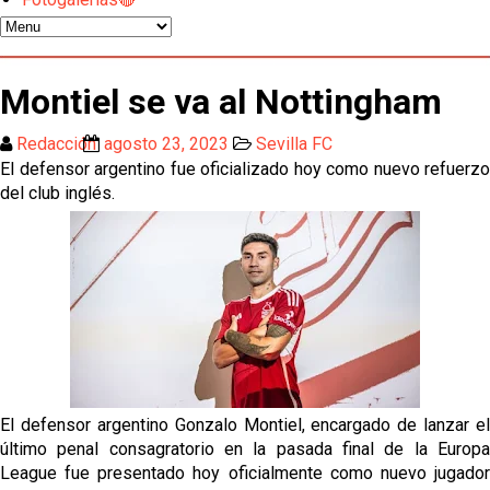
El Sevilla oficializa el traspaso de Sow
Miguel Sierra: La temporada pasada se vio
Montiel se va al Nottingham
reflejado que podemos tirar para delante y
trabajamos con ilusión
Diomande ya es madridista mientras Rodri agita el
Redacción
agosto 23, 2023
Sevilla FC
mercado
El defensor argentino fue oficializado hoy como nuevo refuerzo
del club inglés.
OFICIAL | Juanlu se marcha al Bournemouth
Los posibles herederos del número 16 tras la
marcha de Juanlu
Alberto Flores, muy cerca de convertirse en nuevo
jugador del Granada CF
El Granada negocia con el Sevilla FC por Alberto
El defensor argentino Gonzalo Montiel, encargado de lanzar el
Flores
último penal consagratorio en la pasada final de la Europa
League fue presentado hoy oficialmente como nuevo jugador
El Sevilla continúa con despidos y rechaza una