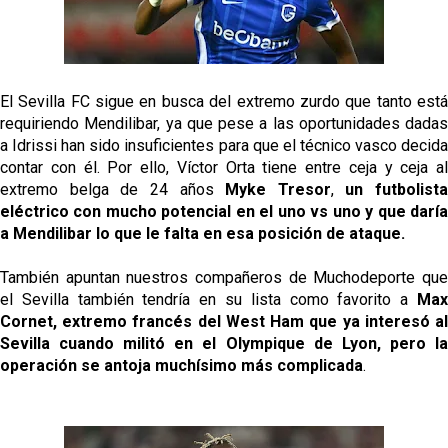
Oso es el siguiente en la lista para salir
El Sevilla FC sigue en busca del extremo zurdo que tanto está
Banquillos confirmados: así queda la cantera del
requiriendo Mendilibar, ya que pese a las oportunidades dadas
Sevilla Femenino para la 2026/27
a Idrissi han sido insuficientes para que el técnico vasco decida
contar con él. Por ello, Víctor Orta tiene entre ceja y ceja al
Celta y Rayo agitan el mercado de La Liga
extremo belga de 24 años
Myke Tresor
,
un futbolista
eléctrico con mucho potencial en el uno vs uno y que daría
a Mendilibar lo que le falta en esa posición de ataque.
Previa | El Sevilla FC cierra la pretemporada con el
exigente choque ante el Bayer Leverkusen
También apuntan nuestros compañeros de Muchodeporte que
el Sevilla también tendría en su lista como favorito a
Max
Cornet, extremo francés del West Ham que ya interesó al
Sevilla cuando militó en el Olympique de Lyon, pero la
operación se antoja muchísimo más complicada
.