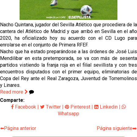
El Sevilla FC empieza a inscribir a los nuevos
fichajes
Opinión | "Carta abierta a Alberto Flores" por Rafa
Nacho Quintana, jugador del Sevilla Atlético que procediera de la
García
cantera del Atlético de Madrid y que arribó en Sevilla en el año
2020, ha oficializado hoy su acuerdo con el CD Lugo para
El Sevilla oficializa el traspaso de Sow
enrolarse en el conjunto de Primera RFEF.
Nacho que ha estado preparándose a las órdenes de José Luis
Mendilibar en esta pretemporada, se va con más de sesenta
Miguel Sierra: La temporada pasada se vio
partidos vistiendo la franja roja en el filial sevillista y con tres
reflejado que podemos tirar para delante y
encuentros disputados con el primer equipo, eliminatorias de
trabajamos con ilusión
Diomande ya es madridista mientras Rodri agita el
Copa del Rey ante el Real Zaragoza, Juventud de Torremolinos
mercado
y Linares.
Read more
Comparte:
Facebook
|
Twitter
|
Pinterest
|
Linkedin
|
Whatsapp
⬅️Página anterior
Página siguiente➡️