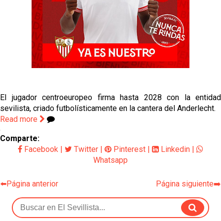
El Sevilla continúa con despidos y rechaza una
oferta de 420 millones por el club
El Sevilla mueve ficha por Robbie Ure: la opción 'A'
para el ataque nervionense
Los contratiempos para García Plaza por la mala
gestión de un inválido Consejo
El Sevilla C se queda en Tercera Federación
El jugador centroeuropeo firma hasta 2028 con la entidad
sevilista, criado futbolísticamente en la cantera del Anderlecht.
Read more
Comparte:
Facebook
|
Twitter
|
Pinterest
|
Linkedin
|
Whatsapp
⬅️Página anterior
Página siguiente➡️