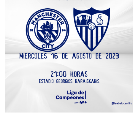
mercado
OFICIAL | Juanlu se marcha al Bournemouth
El Sevilla FC trabaja en la contratación de George
Ilenikhena
Joan Jordán podría tener al Estrela Amadora como
destino este lunes
El Sevilla FC Femenino ya conoce su rival para
semifinales