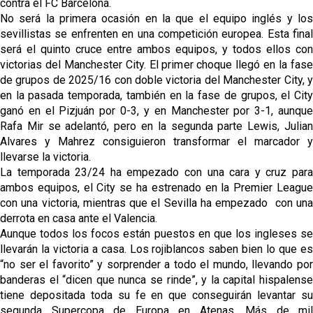
contra el FC Barcelona.
No será la primera ocasión en la que el equipo inglés y los 
sevillistas se enfrenten en una competición europea. Esta final 
será el quinto cruce entre ambos equipos, y todos ellos con 
victorias del Manchester City. El primer choque llegó en la fase 
de grupos de 2025/16 con doble victoria del Manchester City, y 
en la pasada temporada, también en la fase de grupos, el City 
ganó en el Pizjuán por 0-3, y en Manchester por 3-1, aunque 
Rafa Mir se adelantó, pero en la segunda parte Lewis, Julian 
Alvares y Mahrez consiguieron transformar el marcador y 
llevarse la victoria.
La temporada 23/24 ha empezado con una cara y cruz para 
ambos equipos, el City se ha estrenado en la Premier League 
con una victoria, mientras que el Sevilla ha empezado  con una 
derrota en casa ante el Valencia.
Aunque todos los focos están puestos en que los ingleses se 
llevarán la victoria a casa. 
Los rojiblancos saben bien lo que es
“no ser el favorito” y sorprender a todo el mundo, llevando por 
banderas el “dicen que nunca se rinde”, y la capital hispalense 
tiene depositada toda su fe en que conseguirán levantar su 
segunda Supercopa de Europa en Atenas. Más de mil 