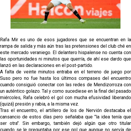
Sow muy cerca de cerrar su traspaso al Genoa
Oso es el siguiente en la lista para salir
Banquillos confirmados: así queda la cantera del
Rafa Mir es uno de esos jugadores que se encuentran en la
Sevilla Femenino para la 2026/27
rampa de salida y más aún tras las pretensiones del club ché en
este mercado veraniego. El delantero hispalense no cuenta con
Celta y Rayo agitan el mercado de La Liga
las oportunidades ni minutos que querría, de ahí ese dardo que
lanzó en las declaraciones en el post-partido.
A falta de veinte minutos entraba en el terreno de juego por
Previa | El Sevilla FC cierra la pretemporada con el
Suso pero no fue hasta los últimos compases del encuentro
exigente choque ante el Bayer Leverkusen
cuando consiguió conectar con las redes de Mendizorroza con
un auténtico golazo. Tal y como sucediese en la final del pasado
miércoles, Rafa celebró el gol con mucha efusividad liberando
(quizá) presión y rabia, a la misma vez.
Tras el encuentro, el artillero de los de Nervión destacaba el
cansancio de estos días pero señalaba que "la idea tenía que
ser otra". Sin embargo, también dejó algún que otro titular
cuando se le preguntaba por ese gol que aunque no servía de