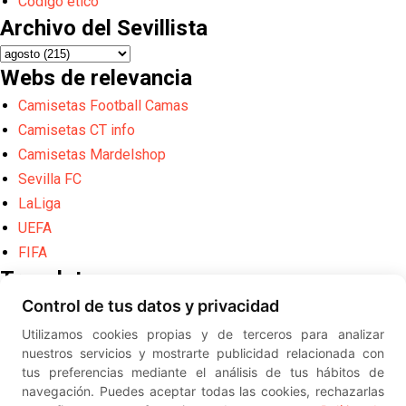
Código ético
Archivo del Sevillista
Webs de relevancia
Camisetas Football Camas
Camisetas CT info
Camisetas Mardelshop
Sevilla FC
LaLiga
UEFA
FIFA
Translate
Control de tus datos y privacidad
Powered by
Translate
Utilizamos cookies propias y de terceros para analizar
Diseño web creado por
Erick
nuestros servicios y mostrarte publicidad relacionada con
©
ElSevillista.es - Información sobr
tus preferencias mediante el análisis de tus hábitos de
el Sevilla FC, Sevilla Atlético, Sevilla Femenino y su Cantera
navegación. Puedes aceptar todas las cookies, rechazarlas