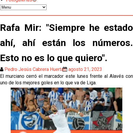
Los contratiempos para García Plaza por la mala
gestión de un inválido Consejo
El Sevilla C se queda en Tercera Federación
Rafa Mir: "Siempre he estado
ahí, ahí están los números.
Atlético y Getafe agitan el mercado de LaLiga
Esto no es lo que quiero".
Luis García Plaza: No sufrir ya es un paso adelante
Pedro Jesús Cabrera Huertas
agosto 21, 2023
El murciano cerró el marcador este lunes frente al Alavés con
El Sevilla FC plantea ampliar hasta cinco fichajes
uno de los mejores goles en lo que va de Liga.
más antes del cierre
Djibril Sow pone rumbo a Italia para firmar su nuevo
contrato con el Genoa
Kochorashvili, seria opción para reforzar el centro
del campo sevillista