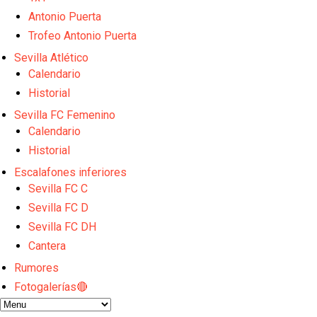
Sow muy cerca de cerrar su traspaso al Genoa
Oso es el siguiente en la lista para salir
Antonio Puerta
Banquillos confirmados: así queda la cantera del S
Trofeo Antonio Puerta
Celta y Rayo agitan el mercado de La Liga
Sevilla Atlético
Previa | El Sevilla FC cierra la pretemporada con e
Calendario
Historial
Sevilla FC Femenino
Calendario
Historial
Escalafones inferiores
Sevilla FC C
Sevilla FC D
Sevilla FC DH
Cantera
Rumores
Fotogalerías🔴