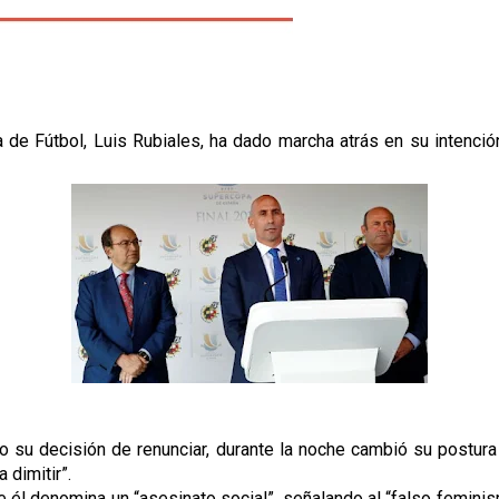
 de Fútbol, Luis Rubiales, ha dado marcha atrás en su intenció
mo su decisión de renunciar, durante la noche cambió su postur
 dimitir”.
 él denomina un “asesinato social”, señalando al “falso femini