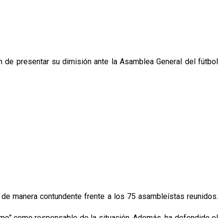
n de presentar su dimisión ante la Asamblea General del fútbol
a de manera contundente frente a los 75 asambleístas reunidos.
smo” como responsable de la situación. Además, ha defendido el