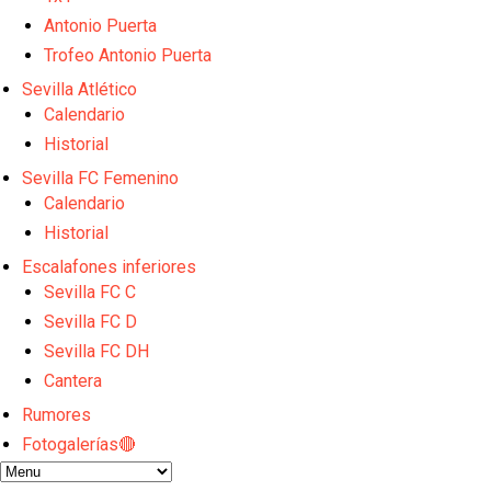
El Granada negocia con el Sevilla FC por Alberto Fl
El Sevilla continúa con despidos y rechaza una ofer
Antonio Puerta
El Sevilla mueve ficha por Robbie Ure: la opción 'A'
Trofeo Antonio Puerta
Los contratiempos para García Plaza por la mala ge
Sevilla Atlético
El Sevilla C se queda en Tercera Federación
Calendario
Historial
Sevilla FC Femenino
Calendario
Historial
Escalafones inferiores
Sevilla FC C
Sevilla FC D
Sevilla FC DH
Cantera
Rumores
Fotogalerías🔴