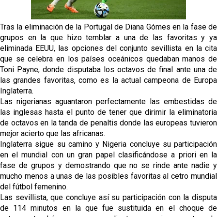
fichajes
Opinión | "Carta abierta a Alberto Flores" por Rafa
Tras la eliminación de la Portugal de Diana Gómes en la fase de
García
grupos en la que hizo temblar a una de las favoritas y ya
eliminada EEUU, las opciones del conjunto sevillista en la cita
El Sevilla oficializa el traspaso de Sow
que se celebra en los países oceánicos quedaban manos de
Toni Payne, donde disputaba los octavos de final ante una de
las grandes favoritas, como es la actual campeona de Europa
Miguel Sierra: La temporada pasada se vio
Inglaterra.
reflejado que podemos tirar para delante y
Las nigerianas aguantaron perfectamente las embestidas de
trabajamos con ilusión
las inglesas hasta el punto de tener que dirimir la eliminatoria
Diomande ya es madridista mientras Rodri agita el
de octavos en la tanda de penaltis donde las europeas tuvieron
mercado
mejor acierto que las africanas.
Inglaterra sigue su camino y Nigeria concluye su participación
en el mundial con un gran papel clasificándose a priori en la
fase de grupos y demostrando que no se rinde ante nadie y
mucho menos a unas de las posibles favoritas al cetro mundial
del fútbol femenino.
Las sevillista, que concluye así su participación con la disputa
de 114 minutos en la que fue sustituida en el choque de