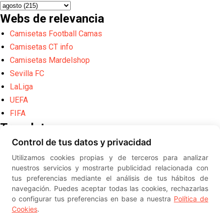
Webs de relevancia
Camisetas Football Camas
Camisetas CT info
Camisetas Mardelshop
Sevilla FC
LaLiga
UEFA
FIFA
Translate
Control de tus datos y privacidad
Powered by
Translate
Utilizamos cookies propias y de terceros para analizar
Diseño web creado por
Erick
nuestros servicios y mostrarte publicidad relacionada con
©
ElSevillista.es - Información sobr
tus preferencias mediante el análisis de tus hábitos de
el Sevilla FC, Sevilla Atlético, Sevilla Femenino y su Cantera
navegación. Puedes aceptar todas las cookies, rechazarlas
-- --
2026
o configurar tus preferencias en base a nuestra
Política de
Cookies
.