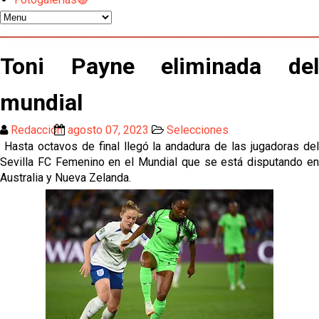
Oso es el siguiente en la lista para salir
Toni Payne eliminada del
El Sevilla FC oficializa la cesión de Rafa Mir al Aris
mundial
de Salónica
Redacción
agosto 07, 2023
Selecciones
Juanlu se marcha traspasado al Bournemouth
Hasta octavos de final llegó la andadura de las jugadoras del
Sevilla FC Femenino en el Mundial que se está disputando en
Emery quiere pescar en el Atleti , el Villareal ya
Australia y Nueva Zelanda.
tiene nuevo portero y el Getafe mueve ficha... Las
últimas novedades del mercado de La Liga
Vargas y Sow se incorporan al grupo en la sesión
del martes
Odysseas Vlachodimos: “El objetivo es mejorar la
temporada pasada”
El Sevilla FC empieza a inscribir a los nuevos