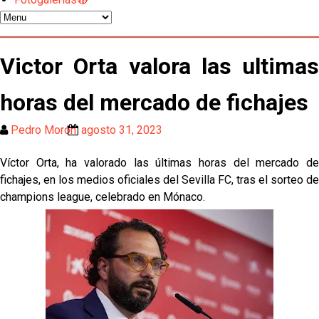
Los contratiempos para García Plaza por la mala
gestión de un inválido Consejo
El Sevilla C se queda en Tercera Federación
Victor Orta valora las ultimas
horas del mercado de fichajes
Atlético y Getafe agitan el mercado de LaLiga
Pedro Morón
agosto 31, 2023
Luis García Plaza: No sufrir ya es un paso adelante
Víctor Orta, ha valorado las últimas horas del mercado de
fichajes, en los medios oficiales del Sevilla FC, tras el sorteo de
El Sevilla FC plantea ampliar hasta cinco fichajes
champions league, celebrado en Mónaco.
más antes del cierre
Djibril Sow pone rumbo a Italia para firmar su nuevo
contrato con el Genoa
Kochorashvili, seria opción para reforzar el centro
del campo sevillista