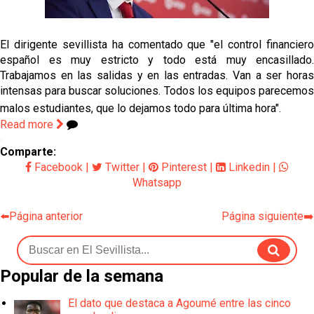
Sow muy cerca de cerrar su traspaso al Genoa
El dirigente sevillista ha comentado que "el control financiero
Oso es el siguiente en la lista para salir
español es muy estricto y todo está muy encasillado.
Trabajamos en las salidas y en las entradas. Van a ser horas
intensas para buscar soluciones. Todos los equipos parecemos
Banquillos confirmados: así queda la cantera del
Sevilla Femenino para la 2026/27
malos estudiantes, que lo dejamos todo para última hora".
Read more
Celta y Rayo agitan el mercado de La Liga
Comparte:
Facebook
|
Twitter
|
Pinterest
|
Linkedin
|
Previa | El Sevilla FC cierra la pretemporada con el
Whatsapp
exigente choque ante el Bayer Leverkusen
⬅️Página anterior
Página siguiente➡️
Popular de la semana
El dato que destaca a Agoumé entre las cinco