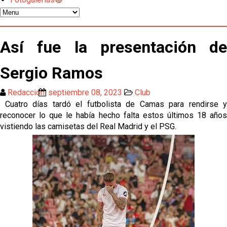
más antes del cierre
Djibril Sow pone rumbo a Italia para firmar su nuevo
contrato con el Genoa
Así fue la presentación de
Kochorashvili, seria opción para reforzar el centro
del campo sevillista
Sergio Ramos
Sow muy cerca de cerrar su traspaso al Genoa
Redacción
septiembre 08, 2023
Club
Cuatro días tardó el futbolista de Camas para rendirse y
reconocer lo que le había hecho falta estos últimos 18 años
Oso es el siguiente en la lista para salir
vistiendo las camisetas del Real Madrid y el PSG.
El Sevilla FC oficializa la cesión de Rafa Mir al Aris
de Salónica
Juanlu se marcha traspasado al Bournemouth
Emery quiere pescar en el Atleti , el Villareal ya