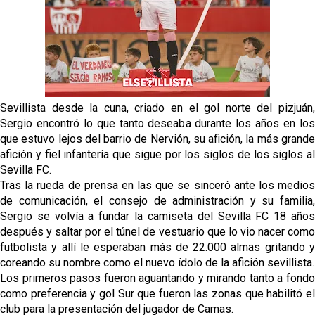
tiene nuevo portero y el Getafe mueve ficha... Las
últimas novedades del mercado de La Liga
Vargas y Sow se incorporan al grupo en la sesión
del martes
Patrick Mercado no jugará en el Sevilla FC
Sevillista desde la cuna, criado en el gol norte del pizjuán,
El Sevilla FC pregunta al Atlético de Madrid por la
Sergio encontró lo que tanto deseaba durante los años en los
situación de Iker Luque
que estuvo lejos del barrio de Nervión, su afición, la más grande
afición y fiel infantería que sigue por los siglos de los siglos al
Nico Guillén:"Es importante que el equipo sea una
Sevilla FC.
familia y se refleje en el campo"
Tras la rueda de prensa en las que se sinceró ante los medios
de comunicación, el consejo de administración y su familia,
Sergio se volvía a fundar la camiseta del Sevilla FC 18 años
después y saltar por el túnel de vestuario que lo vio nacer como
futbolista y allí le esperaban más de 22.000 almas gritando y
coreando su nombre como el nuevo ídolo de la afición sevillista.
Los primeros pasos fueron aguantando y mirando tanto a fondo
como preferencia y gol Sur que fueron las zonas que habilitó el
club para la presentación del jugador de Camas.