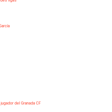
ndes ligas
García
 jugador del Granada CF