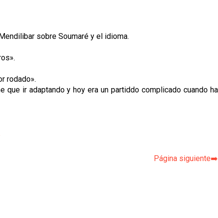
Mendilibar sobre Soumaré y el idioma.
ros».
or rodado».
ne que ir adaptando y hoy era un partiddo complicado cuando ha
p
Página siguiente➡️