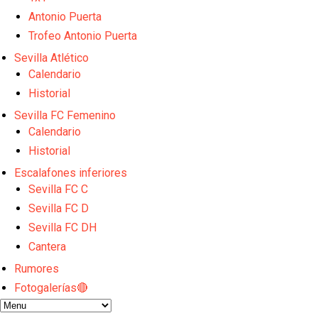
Odysseas Vlachodimos: “El objetivo es mejorar la 
El Sevilla FC empieza a inscribir a los nuevos fichaj
Antonio Puerta
Opinión | "Carta abierta a Alberto Flores" por Rafa G
Trofeo Antonio Puerta
El Sevilla oficializa el traspaso de Sow
Sevilla Atlético
Miguel Sierra: La temporada pasada se vio reflejad
Calendario
Historial
Sevilla FC Femenino
Calendario
Historial
Escalafones inferiores
Sevilla FC C
Sevilla FC D
Sevilla FC DH
Cantera
Rumores
Fotogalerías🔴