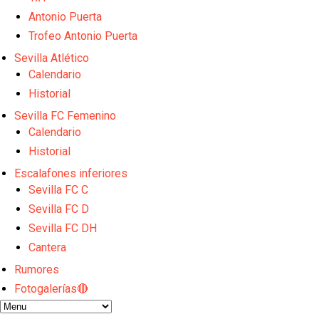
Djibril Sow pone rumbo a Italia para firmar su nuev
Kochorashvili, seria opción para reforzar el centro 
Antonio Puerta
Sow muy cerca de cerrar su traspaso al Genoa
Trofeo Antonio Puerta
Oso es el siguiente en la lista para salir
Sevilla Atlético
Banquillos confirmados: así queda la cantera del S
Calendario
Historial
Sevilla FC Femenino
Calendario
Historial
Escalafones inferiores
Sevilla FC C
Sevilla FC D
Sevilla FC DH
Cantera
Rumores
Fotogalerías🔴