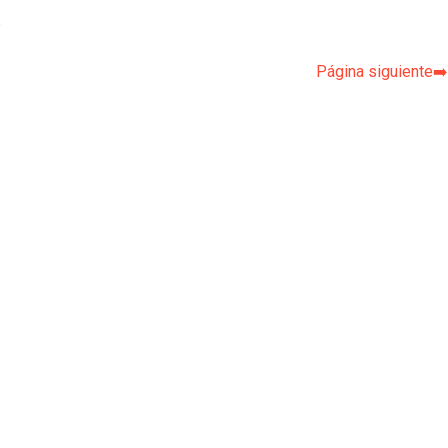
p
Página siguiente➡️