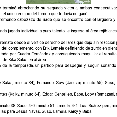
y terminó abrochando su segunda victoria, ambas consecutivas 
 el único equipo del torneo que todavía no ganó.
l tremendo cabezazo de Bade que se encontró con el larguero y 
jugada individual a puro talento e ingreso al área rojiblanca, 
emate desde el vértice derecho del área que dejó sin reacción 
icio del complemento, con Erik Lamela definiendo de zurda en plena
ntado por Cuadra Fernández y consiguiendo maquillar el resultad
o de Kika Salas en al área.
ia de la temporada, un partido para despegar y seguir soñand
Salas, minuto 84), Fernando, Sow (Januzaj, minuto 65), Suso, 
(Kaiky, minuto 64), Edgar, Centelles, Baba, Lopy (Ramazani, mi
inuto 38: Suso; 4-0, minuto 51: Lamela; 4-1: Luis Suárez pen., mi
llas para Jesús Navas, Suso, Lamela, Kaiky y Baba.