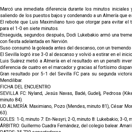
Marcó una inmediata diferencia durante los minutos iniciales 
saliendo de los puestos bajos y condenando a un Almería que es
El rebote que Luis Maximiliano tuvo que otorgar para evitar e
para el 1-0 en siete minutos.
Enseguida, segundos después, Dodi Lukebakio armó una tremenda 
con fiesta adelantada en Nervión.
Suso consumó la goleada antes del descanso, con un tremendo r
El Sevilla logró irse 3-0 al descanso y volvió a estirar en el in
Luis Suárez metió a Almería en el resultado en un penalti inve
diferencia de cuatro en el marcador y gracias al fortísimo dispar
Gran resultado por 5-1 del Sevilla FC para su segunda victor
Mendilibar.
FICHA DEL ENCUENTRO
SEVILLA FC: Nyland, Jesús Navas, Badé, Gudelj, Pedrosa (Kike 
minuto 84).
UD ALMERÍA: Maximiano, Pozo (Mendes, minuto 81), César Montes 
63).
GOLES: 1-0, minuto 7: En-Nesyri; 2-0, minuto 8: Lukebakio; 3-0, m
ÁRBITRO: Guillermo Cuadra Fernández, del colegio balear. Amari