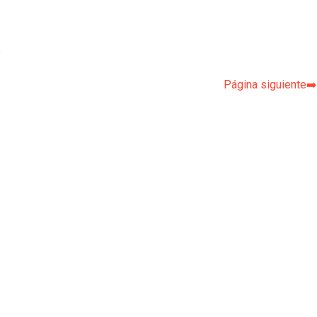
p
Página siguiente➡️