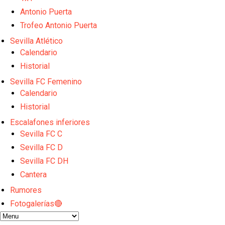
El dato que destaca a Agoumé entre las cinco gran
Juanlu de vuelta a Sevilla para cerrar su fichaje a l
Antonio Puerta
El Granada negocia con el Sevilla FC por Alberto Fl
Trofeo Antonio Puerta
El Sevilla continúa con despidos y rechaza una ofer
Sevilla Atlético
El Sevilla mueve ficha por Robbie Ure: la opción 'A'
Calendario
Historial
Sevilla FC Femenino
Calendario
Historial
Escalafones inferiores
Sevilla FC C
Sevilla FC D
Sevilla FC DH
Cantera
Rumores
Fotogalerías🔴