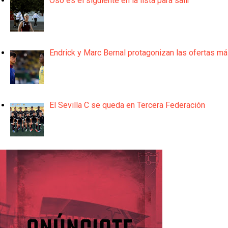
Oso es el siguiente en la lista para salir
Endrick y Marc Bernal protagonizan las ofertas m
El Sevilla C se queda en Tercera Federación