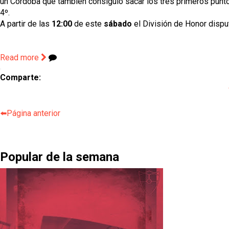
un Córdoba que también consiguió sacar los tres primeros punto
4º.
A partir de las
12:00
de este
sábado
el División de Honor dispu
Read more
Comparte:
⬅️Página anterior
Popular de la semana