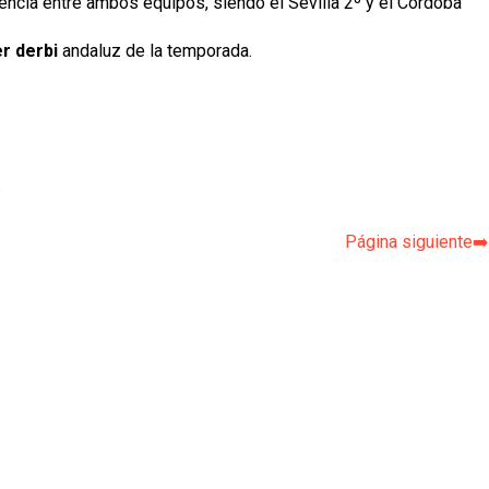
encia entre ambos equipos, siendo el Sevilla 2º y el Córdoba
r derbi
andaluz de la temporada.
p
Página siguiente➡️