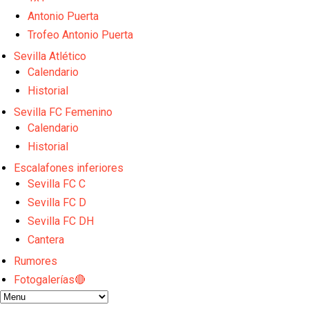
Sow muy cerca de cerrar su traspaso al Genoa
Antonio Puerta
Oso es el siguiente en la lista para salir
Banquillos confirmados: así queda la cantera del S
Trofeo Antonio Puerta
Celta y Rayo agitan el mercado de La Liga
Sevilla Atlético
Previa | El Sevilla FC cierra la pretemporada con e
Calendario
Historial
Sevilla FC Femenino
Calendario
Historial
Escalafones inferiores
Sevilla FC C
Sevilla FC D
Sevilla FC DH
Cantera
Rumores
Fotogalerías🔴