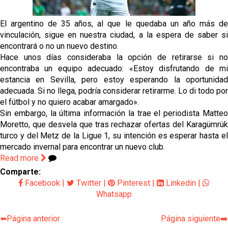
La cita ante el Espanyol a domicilio ya tiene horario
El argentino de 35 años, al que le quedaba un año más de
vinculación, sigue en nuestra ciudad, a la espera de saber si
El dato que destaca a Agoumé entre las cinco
encontrará o no un nuevo destino.
grandes ligas
Hace unos días consideraba la opción de retirarse si no
Juanlu de vuelta a Sevilla para cerrar su fichaje a la
encontraba un equipo adecuado: «Estoy disfrutando de mi
Premier
estancia en Sevilla, pero estoy esperando la oportunidad
adecuada. Si no llega, podría considerar retirarme. Lo di todo por
El Granada negocia con el Sevilla FC por Alberto
el fútbol y no quiero acabar amargado».
Flores
Sin embargo, la última información la trae el periodista Matteo
Moretto, que desvela que tras rechazar ofertas del Karagümrük
turco y del Metz de la Ligue 1, su intención es esperar hasta el
mercado invernal para encontrar un nuevo club.
Read more
Comparte:
Facebook
|
Twitter
|
Pinterest
|
Linkedin
|
Whatsapp
⬅️Página anterior
Página siguiente➡️