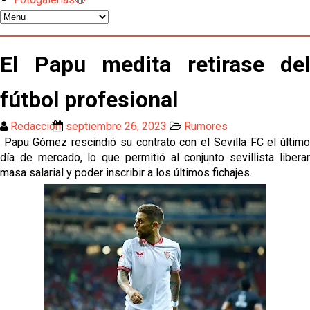
Vargas y Sow se incorporan al grupo en la sesión
del martes
Odysseas Vlachodimos: “El objetivo es mejorar la
El Papu medita retirase del
temporada pasada”
fútbol profesional
El Sevilla FC empieza a inscribir a los nuevos
fichajes
Redacción
septiembre 26, 2023
Rumores
Opinión | "Carta abierta a Alberto Flores" por Rafa
Papu Gómez rescindió su contrato con el Sevilla FC el último
García
día de mercado, lo que permitió al conjunto sevillista liberar
masa salarial y poder inscribir a los últimos fichajes.
Análisis I Quién es y cómo juega Fran González
Endrick y Marc Bernal protagonizan las ofertas más
destacadas del día
El Sevilla Juvenil A última detalles en Canarias para
su debut en la Cantalejo Province Cup