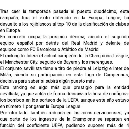
fichajes
Tras caer la temporada pasada al puesto duodécimo, esta
Opinión | "Carta abierta a Alberto Flores" por Rafa
campaña, tras el éxito obtenido en la Europa League, ha
García
devuelto a los rojiblancos al top-10 de la clasificación de clubes
en Europa.
El Sevilla oficializa el traspaso de Sow
En concreto ocupa la posición décima, siendo el segundo
equipo español por detrás del Real Madrid y delante de
equipos como FC Barcelona o Atlético de Madrid.
Miguel Sierra: La temporada pasada se vio
El ranking lo lidera el actual campeón de la Champions League,
reflejado que podemos tirar para delante y
el Manchester City, seguido de Bayern y los merengues.
trabajamos con ilusión
Diomande ya es madridista mientras Rodri agita el
El conjunto sevillista tiene a tiro de piedra al Leipzig e Inter de
mercado
Milán, siendo su participación en esta Liga de Campeones,
decisiva para saber si subirá algún puesto más.
Este ranking es algo más que prestigio para la entidad
sevillista, ya que actúa de forma decisiva a la hora de configurar
los bombos en los sorteos de la UEFA, aunque este año estuvo
en número 1 por ganar la Europa League.
Por otro lado, también redunda en las arcas nervionenses, ya
que parte de los ingresos de la Champions se reparten en
función del coeficiente UEFA, pudiendo suponer más de 4