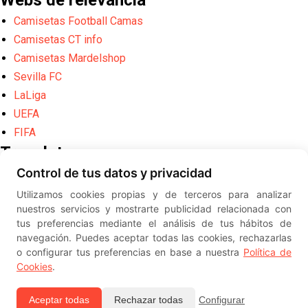
Webs de relevancia
Camisetas Football Camas
Camisetas CT info
Camisetas Mardelshop
Sevilla FC
LaLiga
UEFA
FIFA
Translate
Control de tus datos y privacidad
Powered by
Translate
Utilizamos cookies propias y de terceros para analizar
Diseño web creado por
Erick
nuestros servicios y mostrarte publicidad relacionada con
©
ElSevillista.es - Información sobr
tus preferencias mediante el análisis de tus hábitos de
el Sevilla FC, Sevilla Atlético, Sevilla Femenino y su Cantera
navegación. Puedes aceptar todas las cookies, rechazarlas
-- --
2026
o configurar tus preferencias en base a nuestra
Política de
Cookies
.
Aceptar todas
Rechazar todas
Configurar