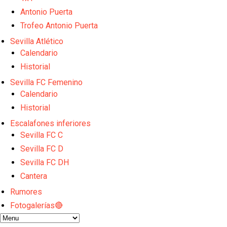
Endrick y Marc Bernal protagonizan las ofertas más
El Sevilla Juvenil A última detalles en Canarias par
Antonio Puerta
La cita ante el Espanyol a domicilio ya tiene horario
Trofeo Antonio Puerta
El dato que destaca a Agoumé entre las cinco gran
Sevilla Atlético
Alberto Flores, muy cerca de convertirse en nuevo 
Calendario
Historial
Sevilla FC Femenino
Calendario
Historial
Escalafones inferiores
Sevilla FC C
Sevilla FC D
Sevilla FC DH
Cantera
Rumores
Fotogalerías🔴