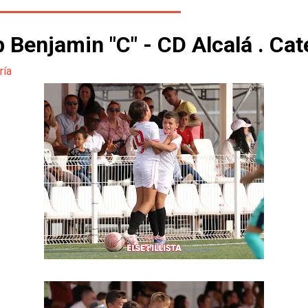
ub Benjamin "C" - CD Alcalá . Ca
ría