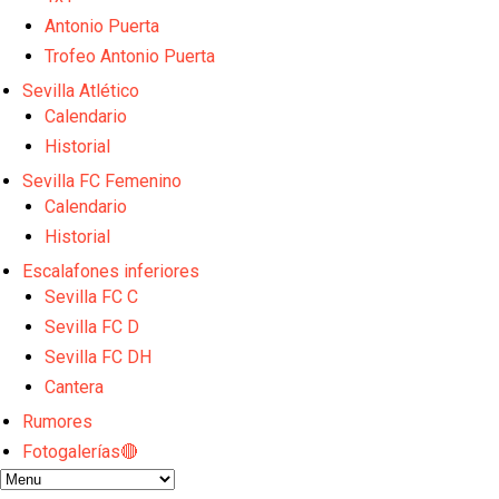
Djibril Sow pone rumbo a Italia para firmar su nuev
Kochorashvili, seria opción para reforzar el centro 
Antonio Puerta
Sow muy cerca de cerrar su traspaso al Genoa
Trofeo Antonio Puerta
Oso es el siguiente en la lista para salir
Sevilla Atlético
Banquillos confirmados: así queda la cantera del S
Calendario
Historial
Sevilla FC Femenino
Calendario
Historial
Escalafones inferiores
Sevilla FC C
Sevilla FC D
Sevilla FC DH
Cantera
Rumores
Fotogalerías🔴